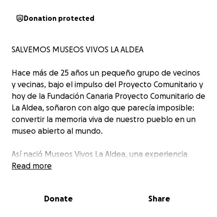
Donation protected
SALVEMOS MUSEOS VIVOS LA ALDEA
Hace más de 25 años un pequeño grupo de vecinos
y vecinas, bajo el impulso del Proyecto Comunitario y
hoy de la Fundación Canaria Proyecto Comunitario de
La Aldea, soñaron con algo que parecía imposible:
convertir la memoria viva de nuestro pueblo en un
museo abierto al mundo.
Así nació Museos Vivos La Aldea, una experiencia
única en Europa, donde nuestras casas, nuestras
Read more
calles, nuestros oficios, nuestra forma de vida y
nuestras gentes se convirtieron en los auténticos
Donate
Share
protagonistas de un museo diferente, hecho desde
el corazón de la comunidad.