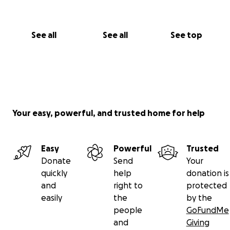
See all
See all
See top
Your easy, powerful, and trusted home for help
Easy
Powerful
Trusted
Donate
Send
Your
quickly
help
donation is
and
right to
protected
easily
the
by the
people
GoFundMe
and
Giving