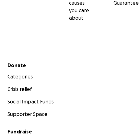
causes
Guarantee
you care
about
Secondary menu
Donate
Categories
Crisis relief
Social Impact Funds
Supporter Space
Fundraise