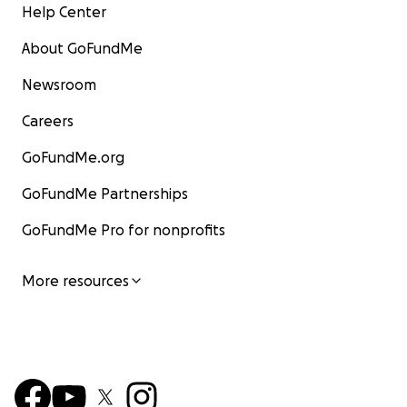
Help Center
About GoFundMe
Newsroom
Careers
GoFundMe.org
GoFundMe Partnerships
GoFundMe Pro for nonprofits
More resources