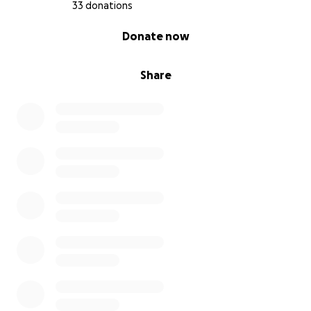
33 donations
#SalvemosMuseosVivos #LaAldea
0% complete
Donate now
#ProyectoComunitario #FundaciónProyectoLaAldea
#MemoriaViva #PatrimonioCanario
#MuseosVivosLaAldea
Share