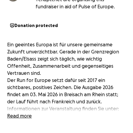
fundraiser in aid of Pulse of Europe.
Donation protected
Ein geeintes Europa ist für unsere gemeinsame
Zukunft unverzichtbar. Gerade in der Grenzregion
Baden/Elsass zeigt sich täglich, wie wichtig
Offenheit, Zusammenarbeit und gegenseitiges
Vertrauen sind.
Der Run for Europe setzt dafür seit 2017 ein
sichtbares, positives Zeichen. Die Ausgabe 2026
findet am 03. Mai 2026 in Breisach am Rhein statt;
der Lauf führt nach Frankreich und zurück.
Informationen zur Veranstaltung finden Sie unter:
https://run-for-europe.eu/de/startseite/
Read more
sowie auf Instagram:
https://www.instagram.com/run.for.europe/