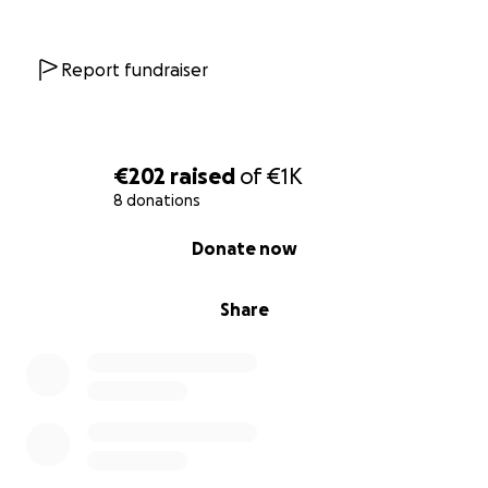
Report fundraiser
€202
raised
of
€1K
8 donations
0% complete
Donate now
Share