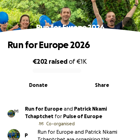
Run for Europe 2026
Run for Europe 2026
€202
raised
of
€1K
0% complete
Donate
Share
Run for Europe
and
Patrick Nkami
Tchaptchet
for
Pulse of Europe
Co-organised
Run for Europe and Patrick Nkami
P
Tchaptchet are organising this