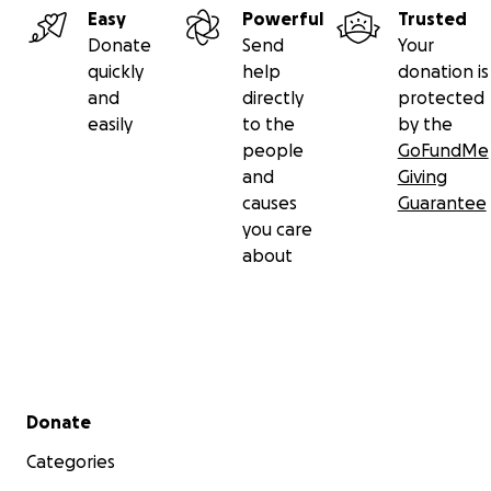
Easy
Powerful
Trusted
Donate
Send
Your
quickly
help
donation is
and
directly
protected
easily
to the
by the
people
GoFundMe
and
Giving
causes
Guarantee
you care
about
Secondary menu
Donate
Categories