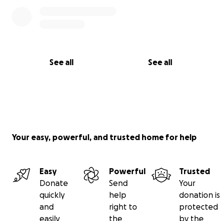
See all
See all
Your easy, powerful, and trusted home for help
Easy
Powerful
Trusted
Donate
Send
Your
quickly
help
donation is
and
right to
protected
easily
the
by the