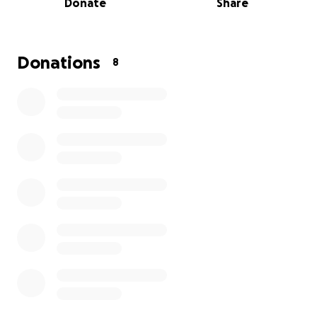
Donate
Share
Escárzaga Ramírez.
Milk Protein es una proteína de suero de leche en
polvo diseñada especialmente para adultos mayores
Donations
8
y personas con poco tiempo. Su fórmula es fácil de
digerir, rica en aminoácidos esenciales, con sabores
naturales y de rápida preparación, ayudando a
mejorar la nutrición, salud muscular, ósea y el control
de peso.
Gracias a su impacto social y científico, el proyecto
fue premiado en etapas local, estatal y nacional del
XXVI Concurso Nacional de Prototipos y
Emprendimiento DGETI 2024, obteniendo su
acreditación para competir a nivel internacional.
¡Ahora tenemos la oportunidad de llevarlo hasta
Panamá!
¿Para qué necesitamos tu apoyo?