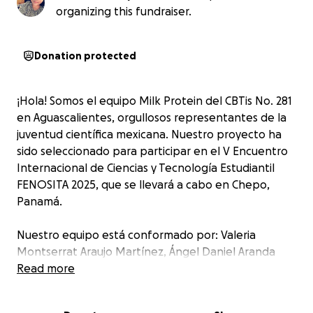
organizing this fundraiser.
Donation protected
¡Hola! Somos el equipo Milk Protein del CBTis No. 281
en Aguascalientes, orgullosos representantes de la
juventud científica mexicana. Nuestro proyecto ha
sido seleccionado para participar en el
V Encuentro
Internacional de Ciencias y Tecnología Estudiantil
FENOSITA 2025, que se llevará a cabo en Chepo,
Panamá
.
Nuestro equipo está conformado por: Valeria
Montserrat Araujo Martínez, Ángel Daniel Aranda
Silva y Lilu Yanine Pérez Hernández. Con el
Read more
acompañamiento de nuestras asesoras: las docentes
Geovanna Alejandra Pérez Esparza y Karla Lucina