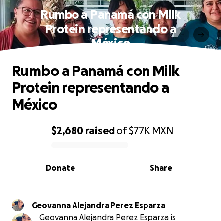
Rumbo a Panamá con Milk
Protein representando a
México
Rumbo a Panamá con Milk
Protein representando a
México
$2,680
raised
of
$77K
MXN
0% complete
Donate
Share
Geovanna Alejandra Perez Esparza
Geovanna Alejandra Perez Esparza is