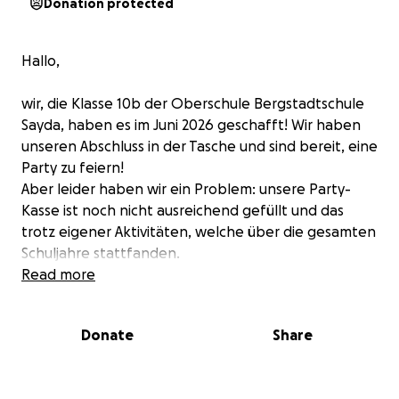
Donation protected
Hallo,
wir, die Klasse 10b der Oberschule Bergstadtschule
Sayda, haben es im Juni 2026 geschafft! Wir haben
unseren Abschluss in der Tasche und sind bereit, eine
Party zu feiern!
Aber leider haben wir ein Problem: unsere Party-
Kasse ist noch nicht ausreichend gefüllt und das
trotz eigener Aktivitäten, welche über die gesamten
Schuljahre stattfanden.
Read more
Unsere Abschlussfeier wollen wir zu einem
unvergesslichen Erlebnis machen!
Donate
Share
Wir wollen tanzen, lachen und uns feiern - aber
ohne eure Hilfe wird das schwierig!