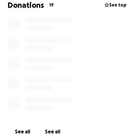
Warum solltet ihr spenden?
Donations
19
See top
Ihr helft uns, unsere Abschlussfeier zu einem
unvergesslichen Erlebnis zu machen!
Ihr unterstützt uns bei unserem Übergang ins
Erwachsenenleben!
Ihr bekommt als Dankeschön ein großes Lächeln
von uns!
Wir danken euch im Voraus für eure finanzielle
Unterstützung! Jede noch so kleine Spende zählt!
Wir freuen uns, dass Dank euch unser Abschluss ein
voller Erfolg wird.
Die Klasse 10b
See all
See all