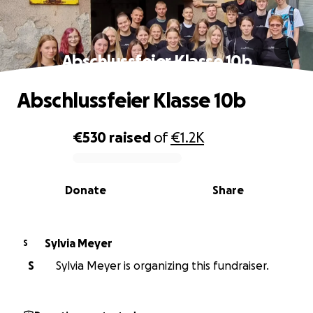
Abschlussfeier Klasse 10b
Abschlussfeier Klasse 10b
€530
raised
of
€1.2K
0% complete
Donate
Share
Sylvia Meyer
S
S
Sylvia Meyer is organizing this fundraiser.