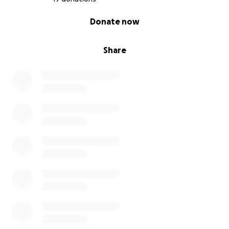
0% complete
Donate now
Share