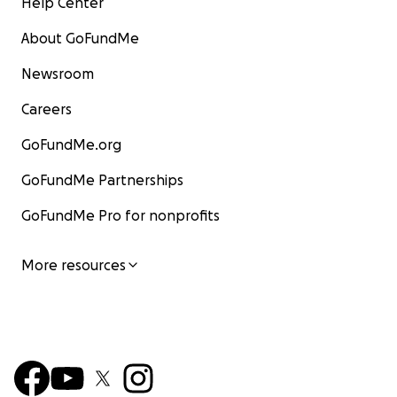
Help Center
About GoFundMe
Newsroom
Careers
GoFundMe.org
GoFundMe Partnerships
GoFundMe Pro for nonprofits
More resources