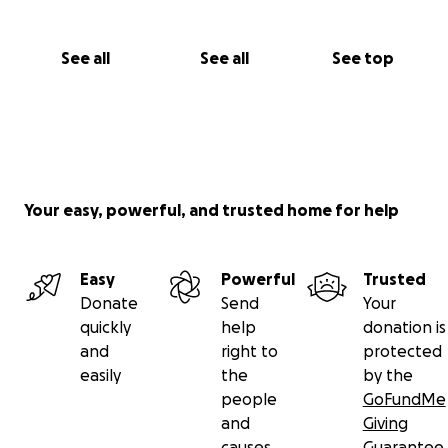
See all
See all
See top
Your easy, powerful, and trusted home for help
Easy
Powerful
Trusted
Donate
Send
Your
quickly
help
donation is
and
right to
protected
easily
the
by the
people
GoFundMe
and
Giving
causes
Guarantee