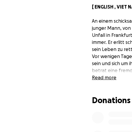
[ ENGLISH , VIET
An einem schicksal
junger Mann, von 
Unfall in Frankfu
immer. Er erlitt 
sein Leben zu ret
Vor wenigen Tage
sein und sich um 
betrat eine fremd
Krankenhauses war
Read more
Herausforderung, d
Sohn damit allein 
Donations
Für uns ist Hieu m
dem tiefen Wunsc
Hieu lebt allein m
ermöglicht hat – 
Zukunft.