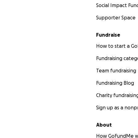
Cover daily living
Social Impact Fun
(public transport
Supporter Space
Support special t
insurance may not 
Fundraise
How to start a 
Costs for modifyi
needs — possibly l
Fundraising categ
rebuilding their li
Team fundraising
Cushioning the lon
Fundraising Blog
month
Please note:
Charity fundraisin
Do not transfer m
Sign up as a nonpr
from unclear sour
steal donations.
About
We earnestly call 
How GoFundMe w
time. Any support,