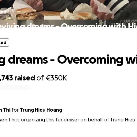
sed
viving dreams - Overcoming with H
sed
g dreams - Overcoming w
,743
raised
of
€350K
 Thi
for
Trung Hieu Hoang
n Thi is organizing this fundraiser on behalf of Trung Hieu