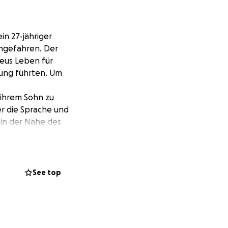
in 27-jähriger
angefahren. Der
ieus Leben für
zung führten. Um
 ihrem Sohn zu
er die Sprache und
 in der Nähe des
he
 sie sich, ihren
geiz, Hoffnung und
See top
nach Deutschland.
 Anstrengungen
versprechende