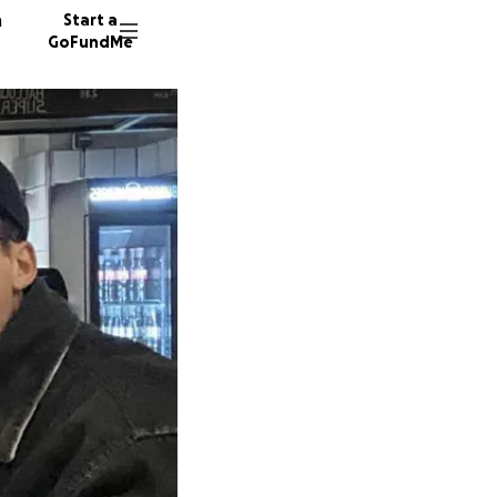
n
Start a
GoFundMe