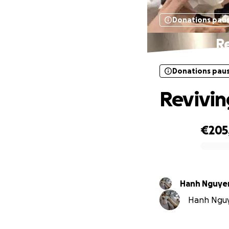
Donations pau
Re
Donations pau
Revivin
€205
0% complete
Hanh Nguyen
Hanh Nguye