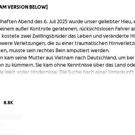
 NAM VERSION BELOW]
haften Abend des 6. Juli 2025 wurde unser geliebter Hieu, e
einem außer Kontrolle geratenen, rücksichtslosen Fahrer 
rt kostete zwei Zwillingsbrüder das Leben und veränderte H
schwere Verletzungen, die zu einer traumatischen Hirnverlet
ten, musste sein rechtes Bein amputiert werden.
n kam seine Mutter aus Vietnam nach Deutschland, um bei
ihn zu kümmern. Sie kam ohne Kenntnisse über das Land od
e Welt voller Hindernisse. Die Suche nach einer Unterkunft
 schwierig und das Pendeln durch die Stadt ist eine täglic
ie sie kaum versteht. Doch trotz dieser Hindernisse weigert
zu lassen.
ehr als nur ein Unfallopfer. Im Frühjahr 2022 kam er mit Ehr
8.8K
h, seine Familie und Verwandten unterstützen zu können, 
it seiner Mutter, die diesen Schritt durch große finanzielle
unterstützt durch ihre gemeinsame Hoffnung auf eine viel