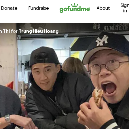
Sig
Skip to content
Donate
Fundraise
About
in
 Thi
for
Trung Hieu Hoang