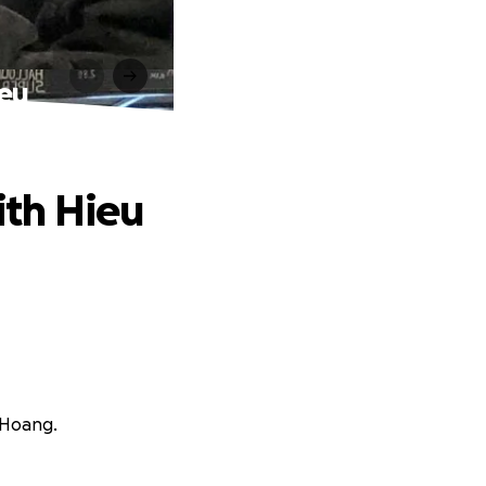
ieu
ith Hieu
 Hoang.