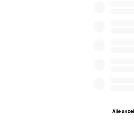
an agonizing perio
was made: Nemanja
cancer.
Nemanja's only hop
University Medica
The cost for this
necessary transpl
well-off financiall
We cannot allow th
their dad, and hi
Every euro counts!
this appeal with 
Thank you for you
Milanka
Alle anze