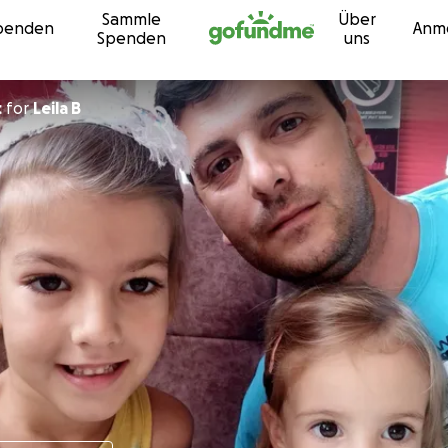
Sammle
Über
Zum Inhalt
penden
Anm
Spenden
uns
c
for
Leila B