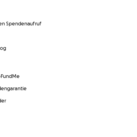
nen Spendenaufruf
log
GoFundMe
engarantie
der