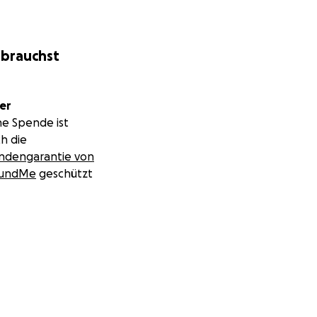
 brauchst
er
ne Spende ist
h die
ndengarantie von
undMe
geschützt