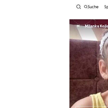
Suche
S
Milanka Koji
M