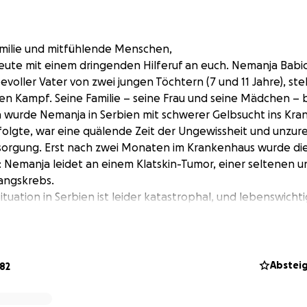
amilie und mitfühlende Menschen,
ute mit einem dringenden Hilferuf an euch. Nemanja Babic,
voller Vater von zwei jungen Töchtern (7 und 11 Jahre), st
n Kampf. Seine Familie – seine Frau und seine Mädchen – 
 wurde Nemanja in Serbien mit schwerer Gelbsucht ins Kr
 folgte, war eine quälende Zeit der Ungewissheit und unzur
rsorgung. Erst nach zwei Monaten im Krankenhaus wurde di
: Nemanja leidet an einem Klatskin-Tumor, einer seltenen u
angskrebs.
Situation in Serbien ist leider katastrophal, und lebenswich
nja benötigt, werden dort nicht durchgeführt. Seine einzig
n einer spezialisierten Behandlung in Deutschland, genauer 
in Mainz.
ese lebensrettende Behandlung belaufen sich auf 50.000 E
Abstei
182
otwendige Transplantation nicht durchgeführt. Für Nemanj
ziell ohnehin nicht gut gestellt ist, ist diese Summe unmögli