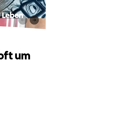
s Leben
pft um