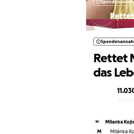
Spendenannah
Rettet
Spendenannah
Rettet 
das Leb
11.03
0% complete
Milanka Koji
M
M
Milanka Ko