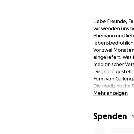
Liebe Freunde, F
wir wenden uns he
Ehemann und liebe
lebensbedrohliche
Vor zwei Monaten
eingeliefert. Was
medizinischer Ve
Diagnose gestellt
Form von Galleng
Die medizinische 
wie die, die Nema
Mehr anzeigen
Überleben liegt i
Universitätsmediz
Spenden
Die Kosten für di
Summe wird die n
Familie, die finan