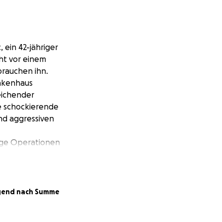
 ein 42-jähriger
eht vor einem
brauchen ihn.
ankenhaus
eichender
e schockierende
nd aggressiven
tige Operationen
e Hoffnung auf
gesagt in der
uro. Ohne diese
gend nach Summe
a und seine
ch aufzubringen.