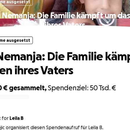
me ausgesetzt
 Nemanja: Die Familie kämpft um da
ihres Vaters
me ausgesetzt
Nemanja: Die Familie käm
en ihres Vaters
0 €
gesammelt,
Spendenziel:
50 Tsd. €
c
for
Leila B
jic organisiert diesen Spendenaufruf für Leila B.