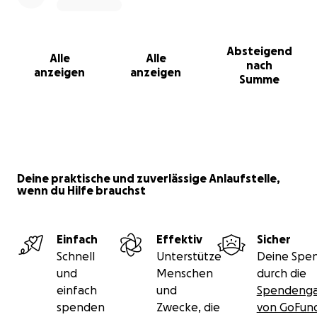
Absteigend
Alle
Alle
nach
anzeigen
anzeigen
Summe
Deine praktische und zuverlässige Anlaufstelle,
wenn du Hilfe brauchst
Einfach
Effektiv
Sicher
Schnell
Unterstütze
Deine Spen
und
Menschen
durch die
einfach
und
Spendenga
spenden
Zwecke, die
von GoFu