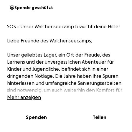
Spende geschützt
SOS - Unser Walchenseecamp braucht deine Hilfe!
Liebe Freunde des Walchenseecamps,
Unser geliebtes Lager, ein Ort der Freude, des
Lernens und der unvergesslichen Abenteuer für
Kinder und Jugendliche, befindet sich in einer
dringenden Notlage. Die Jahre haben ihre Spuren
hinterlassen und umfangreiche Sanierungsarbeiten
sind notwendig, um auch weiterhin den Komfort für
unsere jungen Gäste zu gewährleisten.
Mehr anzeigen
Das verzinkte Blechdach weißt altersbedingte
Spenden
Teilen
Abnutzungsspuren auf, der Fettabscheider im Keller
ist am Ende seiner Nutzungszeit angelangt, die