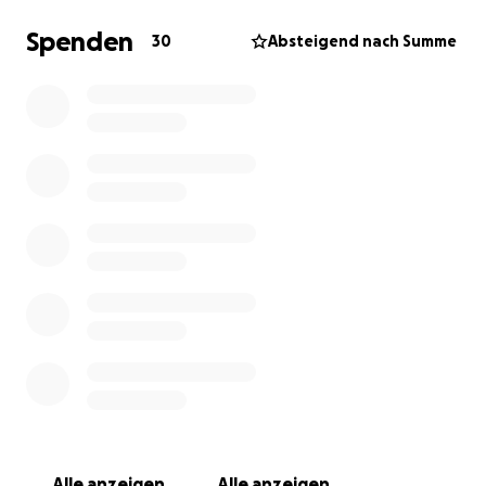
sanitären Anlagen bedürfen einer dringenden
Modernisierung. Ohne diese dringend notwendigen
Spenden
30
Absteigend nach Summe
Reparaturen ist die Zukunft des Lagers in Gefahr.
Wir brauchen deine Hilfe! Jeder Euro zählt, um unsere
Vision von einem komfortablen und modernen
Jugenderholungslager zu verwirklichen.
Mit deiner Spende kannst du:
Ein neues Dach für das Haupthaus finanzieren.
Einen neuen Fettabscheider beschaffen.
Die Sanitäranlagen renovieren und auf den neuesten
Stand bringen.
Gemeinsam können wir das Walchenseecamp retten
und für zukünftige Generationen erhalten.
Bitte unterstütze uns mit deiner Spende!
Alle anzeigen
Alle anzeigen