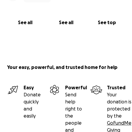
See all
See all
See top
Your easy, powerful, and trusted home for help
Easy
Powerful
Trusted
Donate
Send
Your
quickly
help
donation is
and
right to
protected
easily
the
by the
people
GoFundMe
and
Giving