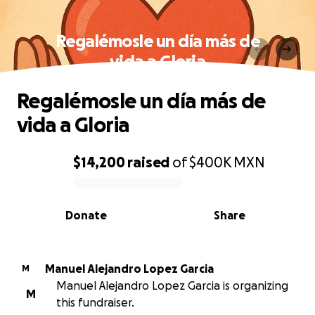
Regalémosle un día más de
vida a Gloria
Regalémosle un día más de
vida a Gloria
$14,200
raised
of
$400K
MXN
0% complete
Donate
Share
Manuel Alejandro Lopez Garcia
M
Manuel Alejandro Lopez Garcia is organizing
M
this fundraiser.