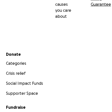
causes
Guarantee
you care
about
Secondary menu
Donate
Categories
Crisis relief
Social Impact Funds
Supporter Space
Fundraise