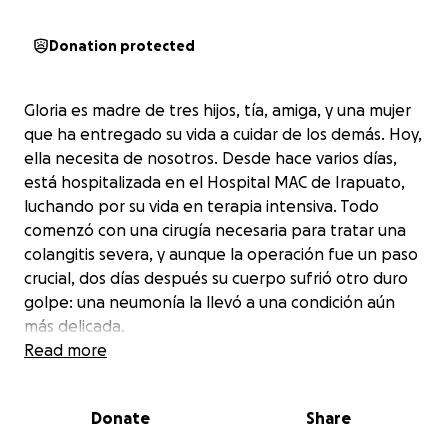
Donation protected
Gloria es madre de tres hijos, tía, amiga, y una mujer
que ha entregado su vida a cuidar de los demás. Hoy,
ella necesita de nosotros. Desde hace varios días,
está hospitalizada en el Hospital MAC de Irapuato,
luchando por su vida en terapia intensiva. Todo
comenzó con una cirugía necesaria para tratar una
colangitis severa, y aunque la operación fue un paso
crucial, dos días después su cuerpo sufrió otro duro
golpe: una neumonía la llevó a una condición aún
más delicada.
Read more
Desde entonces, cada día y cada minuto han sido
valiosísimos. Cada respiración asistida, cada atención
Donate
Share
médica, cada gota de medicamento representa una
nueva oportunidad para que Gloria siga luchando