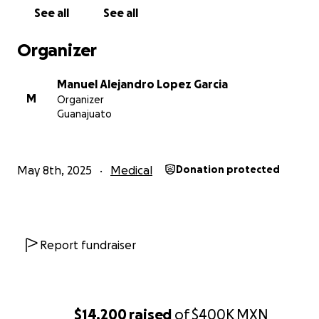
aportación, por pequeña que parezca, es una chispa
See all
See all
de vida para Gloria. Entre todos, podemos lograr que
este Día de las Madres no esté marcado por la
Organizer
tristeza, sino por la esperanza.
Manuel Alejandro Lopez Garcia
Regalémosle un día más de vida a Gloria.
M
Organizer
Guanajuato
May 8th, 2025
Medical
Donation protected
Report fundraiser
$14,200
raised
of
$400K
MXN