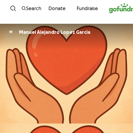
Skip to content
Search
Donate
Fundraise
Manuel Alejandro Lopez Garcia
M