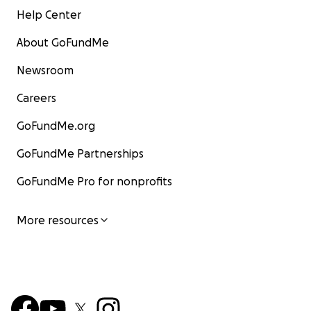
Help Center
About GoFundMe
Newsroom
Careers
GoFundMe.org
GoFundMe Partnerships
GoFundMe Pro for nonprofits
More resources