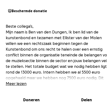
Beschermde donatie
Beste collega’s,
Mijn naam is Ben van den Dungen, Ik ben lid van de
kunstenbond en tezamen met Ellister van der Molen
willen we een rechtszaak beginnen tegen de
Kunstenbond om ons recht te halen over een ernstig
conflict binnen de organisatie teneinde de belangen v
de muzieksectie binnen de sector en jouw belangen veil
te stellen. Het totale budget wat we nodig hebben ligt
rond de 13000 euro. Intern hebben we al 5500 euro
opgehaald maar we hebben nog 7500 euro nodig. Dit
bedrag wordt aangewend om de kosten van de advoca
Meer lezen
en de administratieve kosten van de rechtbank te
betalen. Naast onze interne inzamelingsactie zijn we d
Doneren
Delen
actie begonnen om iedereen in de sector te bereiken 
om het totale budget te verkrijgen doen we tevens op