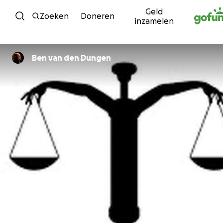
Geld
Ga naar inhoud
Zoeken
Doneren
inzamelen
Ben van den Dungen