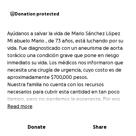
Donation protected
Ayúdanos a salvar la vida de Mario Sánchez López
Mi abuelo Mario , de 73 años, está luchando por su
vida. Fue diagnosticado con un aneurisma de aorta
torácico una condición grave que pone en riesgo
inmediato su vida. Los médicos nos informaron que
necesita una cirugía de urgencia, cuyo costo es de
aproximadamente $700,000 pesos.
Nuestra familia no cuenta con los recursos
necesarios para cubrir esta cantidad en tan poco
tiempo, pero no perdemos la esperanza. Por eso
acudimos a ustedes, con el corazón en la mano,
Read more
pidiendo su apoyo.
Cualquier donación, por pequeña que parezca, nos
Donate
Share
acerca un paso más a darle a mi abuelo la
oportunidad de seguir con nosotros. También nos