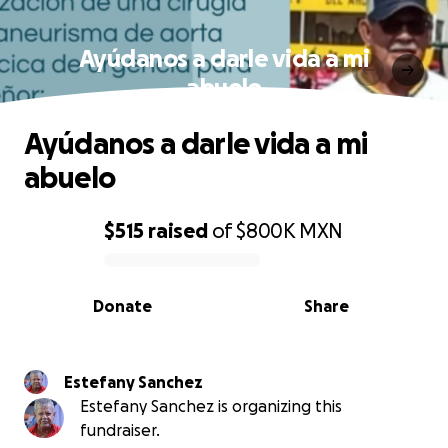
Ayúdanos a darle vida a mi
abuelo
Ayúdanos a darle vida a mi
abuelo
$515
raised
of
$800K
MXN
0% complete
Donate
Share
Estefany Sanchez
Estefany Sanchez is organizing this
fundraiser.