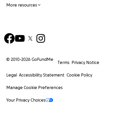
?
More resources
Soutien aux groupes vulnérables comme priorité du
développement.
© 2010-
2026
GoFundMe
Terms
Privacy Notice
Legal
Accessibility Statement
Cookie Policy
Manage Cookie Preferences
Your Privacy Choices