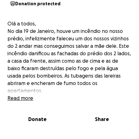
Donation protected
Olá a todos,
No dia 19 de Janeiro, houve um incêndio no nosso
prédio, infelizmente faleceu um dos nossos vizinhos
do 2 andar mas conseguimos salvar a mãe dele. Este
incêndio danificou as fachadas do prédio dos 2 lados,
a casa da frente, assim como as de cima e as de
baixo ficaram destruídas pelo fogo e pela água
usada pelos bombeiros. As tubagens das lareiras
abriram e encheram de fumo todos os
apartamentos.
Tivemos 2 dias sem poder voltar a casa mas graças a
Read more
Deus já cá estamos. Reportámos todos os danos às
seguradoras mas sem feedback até ao momento e
Donate
Share
sabemos que os valores atribuídos não vão ser
suficientes para pagar todos os danos .
Como se não bastasse a tempestade Kristin