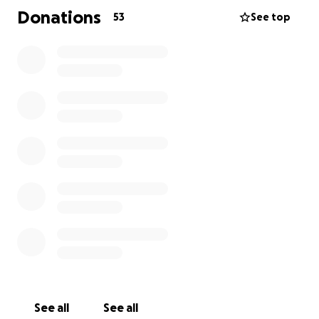
levantou as telhas do nosso telhado, tendo partido
Donations
53
See top
algumas delas e rachado outra grande parte. As
nossas arrecadações estão inundadas e tudo o que
lá tinhamos ficou destruído. As pessoas que vivem no
8 andar têm água a escorrer pelas paredes.
A situação está muito complicada, já pusemos lonas e
plásticos e os nossos seguros não cobrem os danos
no telhado.
Todo o dinheiro que havia na conta do condomínio
foi gasto com as despesas pós incêndio para
podermos voltar a casa, inspecções LNEC ,
inspecções de gás, elevadores, ERedes , etc.
Deste modo, vimos apelar a quem quiser e puder
ajudar-nos neste momento difícil para todos.
A vossa ajuda irá directamente para a conta do
condomínio .❤️
IBAN:
PT50.0036.0252.99100016549.49
See all
See all