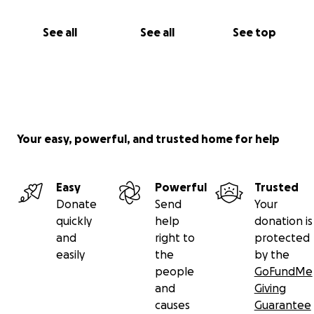
See all
See all
See top
Your easy, powerful, and trusted home for help
Easy
Powerful
Trusted
Donate
Send
Your
quickly
help
donation is
and
right to
protected
easily
the
by the
people
GoFundMe
and
Giving
causes
Guarantee