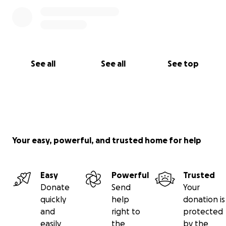
See all
See all
See top
Your easy, powerful, and trusted home for help
Easy
Powerful
Trusted
Donate
Send
Your
quickly
help
donation is
and
right to
protected
easily
the
by the