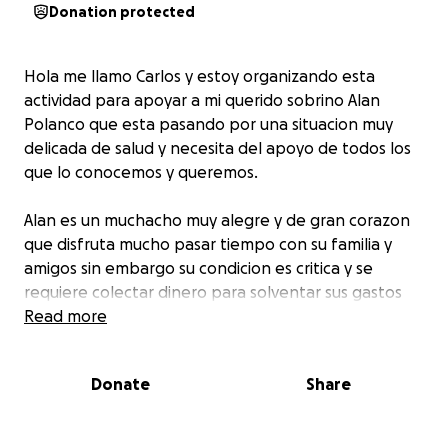
Donation protected
Hola me llamo Carlos y estoy organizando esta
actividad para apoyar a mi querido sobrino Alan
Polanco que esta pasando por una situacion muy
delicada de salud y necesita del apoyo de todos los
que lo conocemos y queremos.
Alan es un muchacho muy alegre y de gran corazon
que disfruta mucho pasar tiempo con su familia y
amigos sin embargo su condicion es critica y se
requiere colectar dinero para solventar sus gastos
medicos.
Read more
Los fondos recaudados seran depositados
Donate
Share
directamente a la cuenta de sus padres Julio Ramírez
y Patricia Polanco para poder ser utilizados de
immediato.