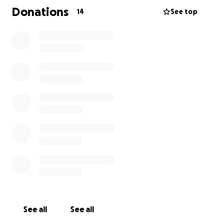
Donations
14
See top
Gracias de corazon por sus aportaciones, oraciones y
buenos deseos.
Pd. Favor de mantener confidencialidad de su
situacion medica con sus abuelos maternos.
Se puede personalizar % de comisión hacia la
derecha o izquierda
See all
See all