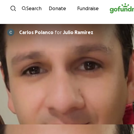
Skip to content
Search
Donate
Fundraise
Carlos Polanco
for
Julio Ramírez