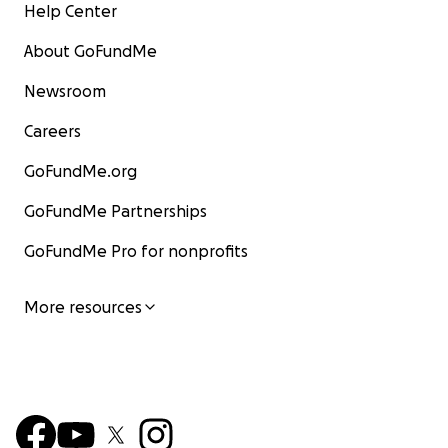
Help Center
About GoFundMe
Newsroom
Careers
GoFundMe.org
GoFundMe Partnerships
GoFundMe Pro for nonprofits
More resources