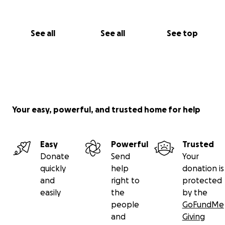
See all
See all
See top
Your easy, powerful, and trusted home for help
Easy
Powerful
Trusted
Donate
Send
Your
quickly
help
donation is
and
right to
protected
easily
the
by the
people
GoFundMe
and
Giving