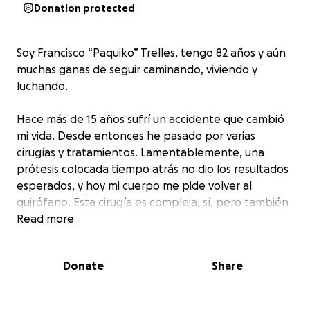
Donation protected
Soy Francisco “Paquiko” Trelles, tengo 82 años y aún
muchas ganas de seguir caminando, viviendo y
luchando.
Hace más de 15 años sufrí un accidente que cambió
mi vida. Desde entonces he pasado por varias
cirugías y tratamientos. Lamentablemente, una
prótesis colocada tiempo atrás no dio los resultados
esperados, y hoy mi cuerpo me pide volver al
quirófano. Esta cirugía es compleja, sí, pero también
es mi única oportunidad para volver a caminar con
Read more
dignidad y seguir disfrutando de los pequeños
grandes momentos de la vida.
Donate
Share
A esta edad, he aprendido que la voluntad puede
mover montañas, pero a veces se necesita una