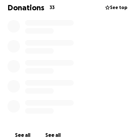
mano amiga. Por eso, con el corazón en la mano, te
Donations
33
See top
pido tu apoyo. Cada granito de ayuda me acerca a mi
meta y me llena de esperanza.
Gracias por creer en mí. Gracias por ayudarme a
seguir adelante.
See all
See all