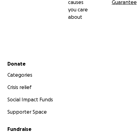
causes
Guarantee
you care
about
Secondary menu
Donate
Categories
Crisis relief
Social Impact Funds
Supporter Space
Fundraise