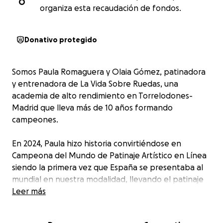
O
organiza esta recaudación de fondos.
Donativo protegido
Somos Paula Romaguera y Olaia Gómez, patinadora
y entrenadora de La Vida Sobre Ruedas, una
academia de alto rendimiento en Torrelodones-
Madrid que lleva más de 10 años formando
campeones.
En 2024, Paula hizo historia convirtiéndose en
Campeona del Mundo de Patinaje Artístico en Línea
siendo la primera vez que España se presentaba al
mundial en nuestra modalidad, llevando el patinaje
español a lo más alto. Este año, su reto es aún
Leer más
mayor: defender el título en el Mundial de China,
tras una preparación intensiva en Georgia Tech