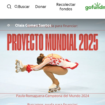
Recolectar
Ir directamente al contenido
Buscar
Donar
fondos
Olaia Gomez Santos
O