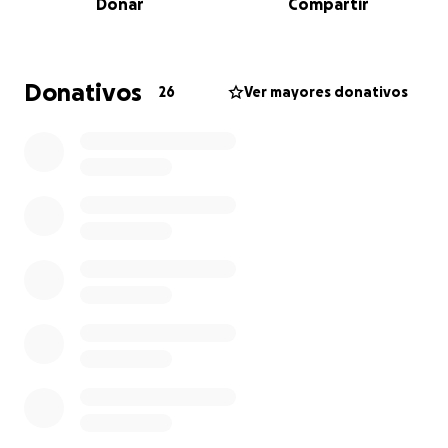
Donar
Compartir
(Atlanta, EE. UU.), uno de los centros universitarios
más prestigiosos del mundo, donde Paula cursa
actualmente un año académico.
Donativos
26
Ver mayores donativos
Pero este camino exige un gran esfuerzo
económico: el desplazamiento de Olaia a Georgia
para entrenar a Paula, lo que implica viajes,
alojamiento, entrenamientos y logística durante más
de un mes entre Estados Unidos y posteriormente el
acompañamiento como entrenadora en China.
Todo esto corre por nuestra cuenta, y por eso
necesitamos tu ayuda. Cada aportación, grande o
pequeña, impulsa a Paula a seguir haciendo historia y
representa un orgullo para nuestra academia,
nuestro deporte y toda la comunidad que lo sigue.
Tu apoyo no solo nos acerca al Mundial, sino que
inspira a jóvenes, ya sean deportistas o no, a