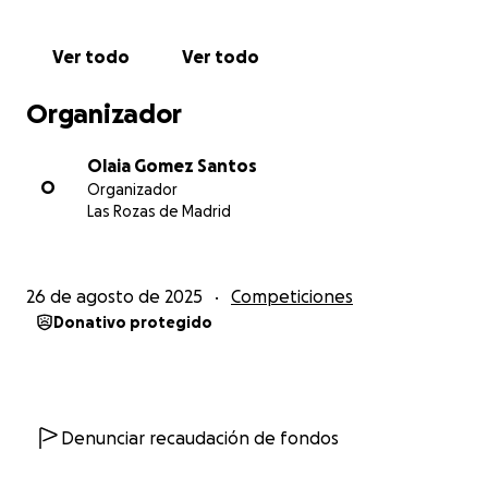
perseguir sus sueños con disciplina, esfuerzo y
pasión.
Ver todo
Ver todo
¿Nos acompañas en este camino?
Organizador
Gracias por ser parte de esta aventura.
Olaia Gomez Santos
O
Organizador
#RoadToWorlds2025 – La Vida Sobre Ruedas
Las Rozas de Madrid
26 de agosto de 2025
Competiciones
Donativo protegido
Denunciar recaudación de fondos