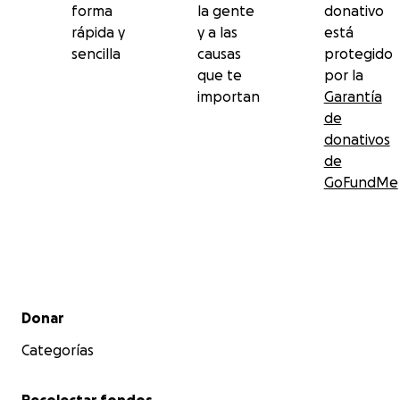
forma
la gente
donativo
rápida y
y a las
está
sencilla
causas
protegido
que te
por la
importan
Garantía
de
donativos
de
GoFundMe
Menú secundario
Donar
Categorías