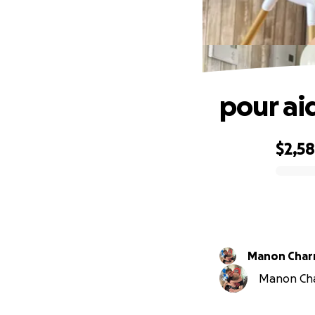
pour aid
$2,5
0% complete
Manon Char
Manon Char