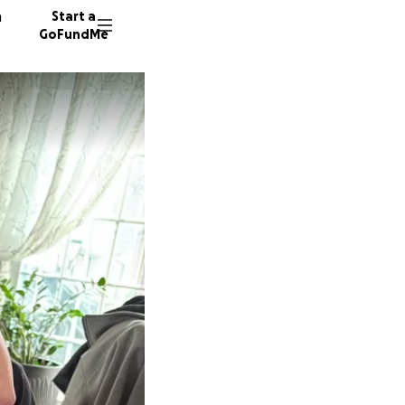
n
Start a
GoFundMe