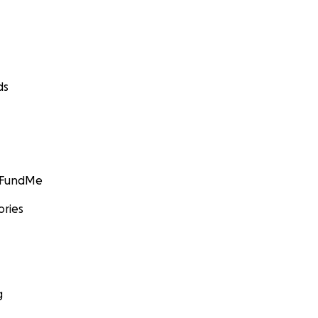
ds
GoFundMe
ories
g