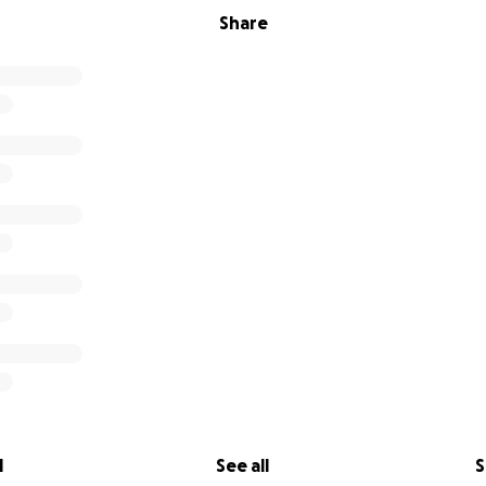
Share
l
See all
S