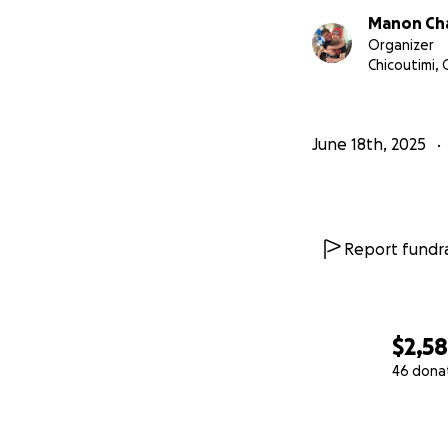
Manon Ch
Organizer
Chicoutimi,
June 18th, 2025
Report fundra
$2,5
46 dona
0% complete