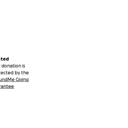
sted
 donation is
tected by the
undMe Giving
rantee