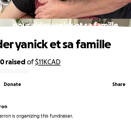
pour aider yanick et sa famille
er yanick et sa famille
80
raised
of
$11K
CAD
Donate
Share
ron
ron is organizing this fundraiser.