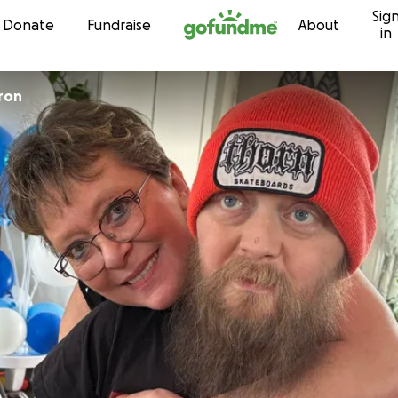
Sig
Skip to content
Donate
Fundraise
About
in
ron