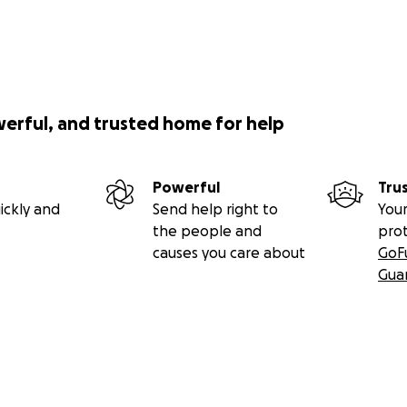
werful, and trusted home for help
Powerful
Tru
ickly and
Send help right to
Your
the people and
pro
causes you care about
GoF
Gua