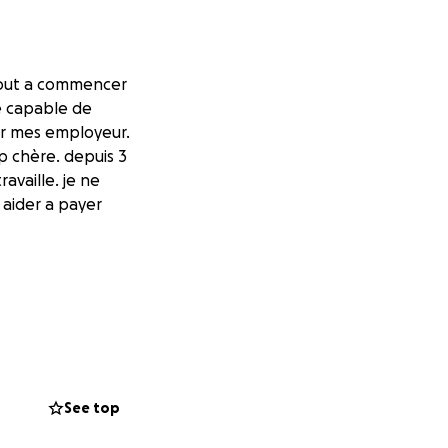
tout a commencer
té capable de
par mes employeur.
p chère. depuis 3
availle. je ne
 aider a payer
See top