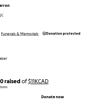
arron
 QC
Funerals & Memorials
Donation protected
iser
80
raised
of
$11K
CAD
tions
Donate now