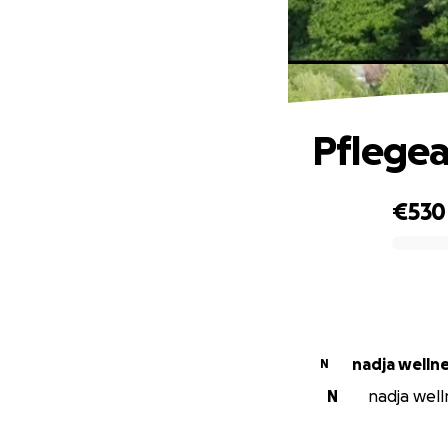
Pflegea
€530
0% complete
nadja welln
N
N
nadja welln