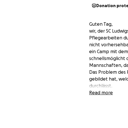
Donation prot
Guten Tag,
wir, der SC Ludw
Pflegearbeiten du
nicht vorhersehba
ein Camp mit dem 1
schnellsmöglicht 
Mannschaften, das
Das Problem des P
gebildet hat, wel
durchlässt.
Nun muss der Ras
Read more
Aus diesem Grund 
greifen. Jede Spen
Eigenleistung an 
Bei Fragen kann m
Vielen Dank im N