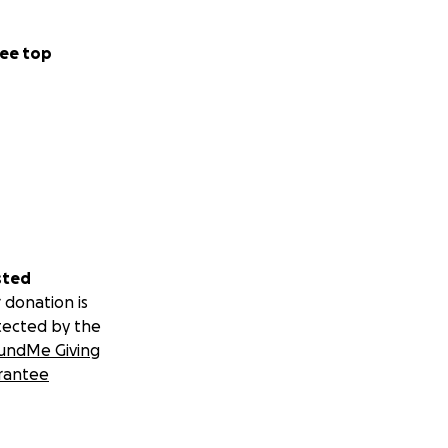
ee top
sted
 donation is
tected by the
undMe Giving
rantee