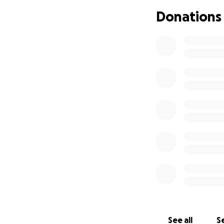
Donations
See all
Se