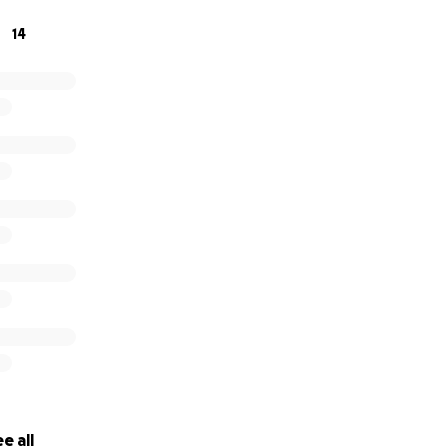
14
e all