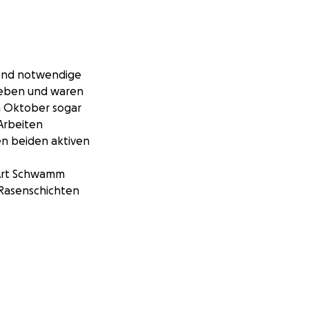
gend notwendige
rgeben und waren
m Oktober sogar
 Arbeiten
en beiden aktiven
e Art Schwamm
 Rasenschichten
rden.
unter die Arme zu
t einer
am kontaktieren.