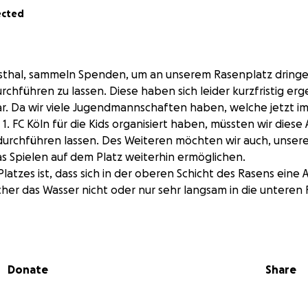
ected
igsthal, sammeln Spenden, um an unserem Rasenplatz drin
rchführen zu lassen. Diese haben sich leider kurzfristig e
r. Da wir viele Jugendmannschaften haben, welche jetzt i
. FC Köln für die Kids organisiert haben, müssten wir diese
durchführen lassen. Des Weiteren möchten wir auch, unser
 Spielen auf dem Platz weiterhin ermöglichen.
latzes ist, dass sich in der oberen Schicht des Rasens ein
cher das Wasser nicht oder nur sehr langsam in die unteren
en mit Vollspoons tiefengelockert und danach gedüngt we
bitten wir alle Freunde, Mitglieder und Sympatisanten uns 
de hilft, egal wie groß. Natürlich beteiligen wir uns auch mi
Donate
Share
den Kosten.
an uns gerne persönlich, per Mail, Facebook oder Instagr
amen des ganzen Vereines