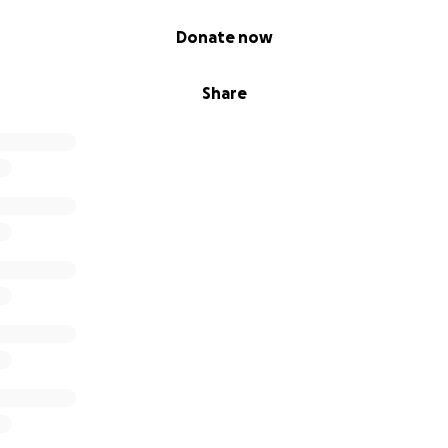
Donate now
Share