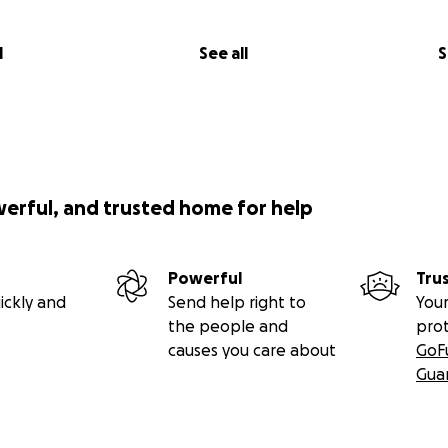
l
See all
S
werful, and trusted home for help
Powerful
Tru
ickly and
Send help right to
Your
the people and
pro
causes you care about
GoF
Gua