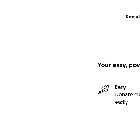
See al
Your easy, po
Easy
Donate qu
easily