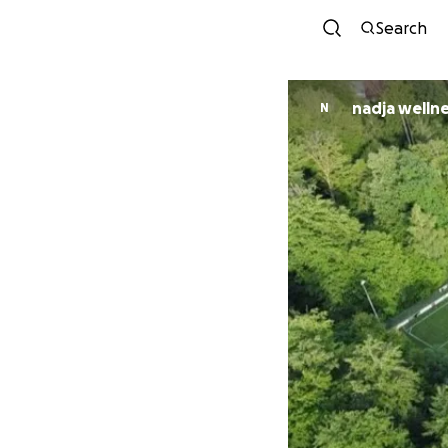
Search
nadja welln
N