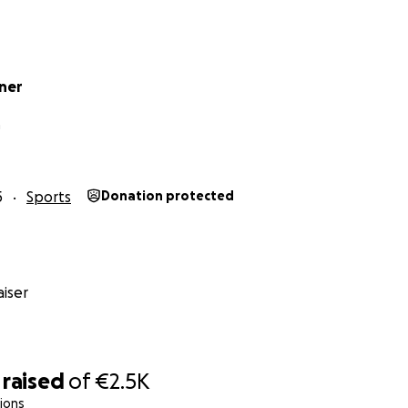
lner
n
5
Sports
Donation protected
iser
raised
of
€2.5K
ions