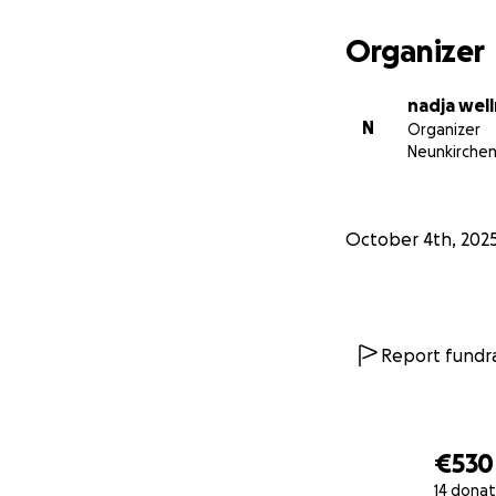
Organizer
nadja wel
N
Organizer
Neunkirche
October 4th, 202
Report fundra
€530
14 donat