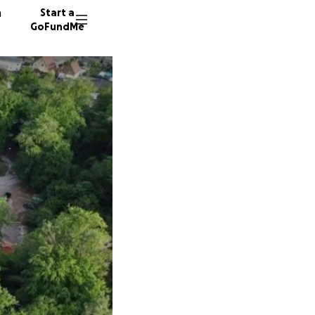
n
Start a
GoFundMe
A
D
U
14 dono