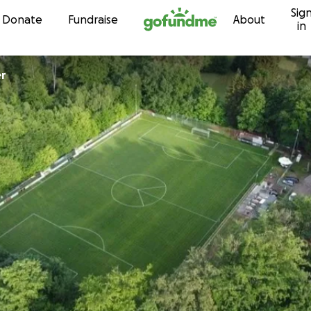
Sig
Skip to content
Donate
Fundraise
About
in
er