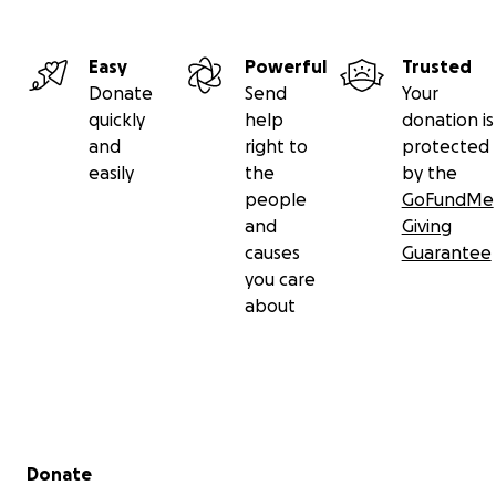
Easy
Powerful
Trusted
Donate
Send
Your
quickly
help
donation is
and
right to
protected
easily
the
by the
people
GoFundMe
and
Giving
causes
Guarantee
you care
about
Secondary menu
Donate