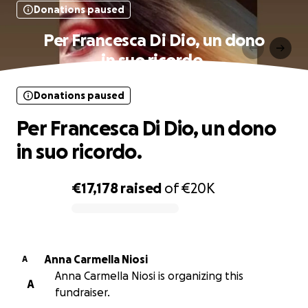
Donations paused
Per Francesca Di Dio, un dono
in suo ricordo.
Donations paused
Per Francesca Di Dio, un dono
in suo ricordo.
€17,178
raised
of
€20K
0% complete
Anna Carmella Niosi
A
Anna Carmella Niosi is organizing this
A
fundraiser.