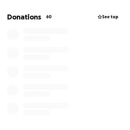
Geef geld. Gewoon direct aan de families, zonder
tussenpersonen. En geef volledige vrijheid om dit
Donations
60
See top
naar eigen inzicht te besteden.
Het blijkt dat families zichzelf dan vaak uit de
extreme armoede weten te tillen!
De beste organisatie op dit vlak is GiveDirectly. Zij
selecteren dorpen in Afrika die in extreme armoede
zitten, en geven alle inwoners geld.
GiveDirectly is daarin erg efficient. Voor elke €1,00
gedoneerd komt er €0.93 direct bij de families aan.
Er blijft weinig "aan de strijkstok" hangen.
Ik zou het geweldig vinden om samen €1000 op te
halen.