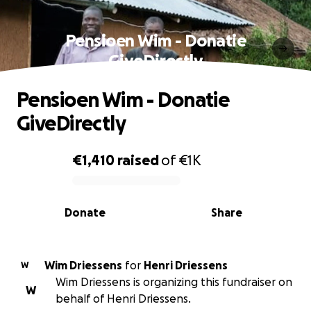
Pensioen Wim - Donatie
GiveDirectly
Pensioen Wim - Donatie
GiveDirectly
€1,410
raised
of
€1K
0% complete
Donate
Share
Wim Driessens
for
Henri Driessens
W
Wim Driessens is organizing this fundraiser on
W
behalf of Henri Driessens.