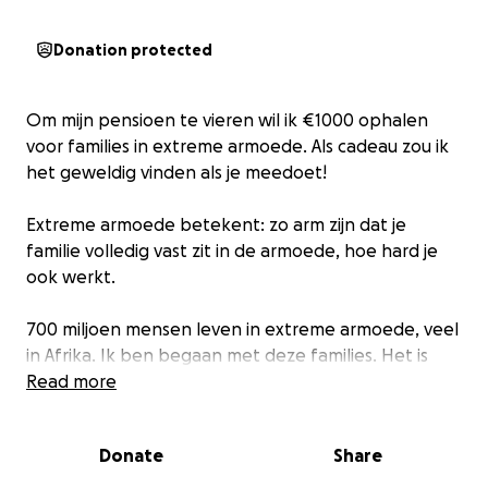
Donation protected
Om mijn pensioen te vieren wil ik €1000 ophalen
voor families in extreme armoede. Als cadeau zou ik
het geweldig vinden als je meedoet!
Extreme armoede betekent: zo arm zijn dat je
familie volledig vast zit in de armoede, hoe hard je
ook werkt.
700 miljoen mensen leven in extreme armoede, veel
in Afrika. Ik ben begaan met deze families. Het is
belangrijk ze te helpen.
Read more
Het goede nieuws: extreme armoede heeft (in veel
Donate
Share
landen) een simpele oplossing.