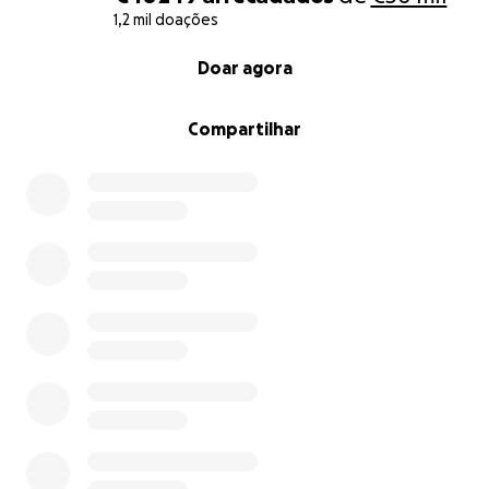
1,2 mil doações
sociais, onde partilhamos este caminho com
respeito, verdade e cuidado, sem promessas irreais.
0% complete
Doar agora
Obrigado a todos os que acompanham e apoiam
este percurso.
Compartilhar