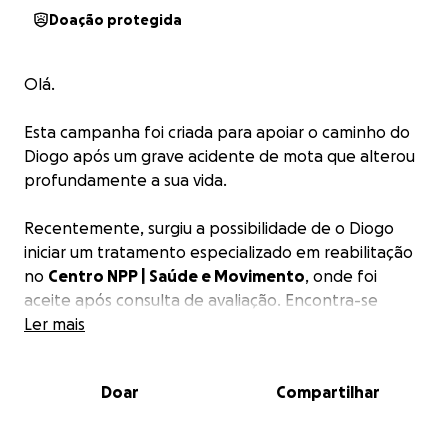
Doação protegida
Olá.
Esta campanha foi criada para apoiar o caminho do
Diogo após um grave acidente de mota que alterou
profundamente a sua vida.
Recentemente, surgiu a possibilidade de o Diogo
iniciar um tratamento especializado em reabilitação
no
Centro NPP | Saúde e Movimento
, onde foi
aceite após consulta de avaliação. Encontra-se
agora em fase de marcação do início do
Ler mais
acompanhamento, previsto para fevereiro.
Doar
Compartilhar
Este acompanhamento surge como complemento
ao trabalho que o Diogo já vem a desenvolver com a
sua terapeuta, Raquel, que o acompanha de forma