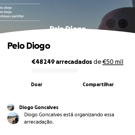
Pelo Diogo
Pelo Diogo
€48 249
arrecadados
de
€50 mil
0% complete
Doar
Compartilhar
Diogo Goncalves
Diogo Goncalves está organizando essa
arrecadação.