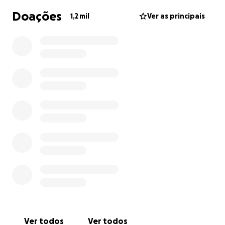
contínua e teve um papel fundamental na
Doações
1,2 mil
Ver as principais
investigação de novas abordagens e possibilidades
para a sua reabilitação.
O tratamento no Centro NPP | Saúde e Movimento é
pensado a médio prazo e implica um
acompanhamento contínuo, ajustado à evolução e
às necessidades do Diogo ao longo do tempo, em
articulação com o trabalho terapêutico que já faz.
O valor desta campanha destina-se a ajudar a
suportar:
o tratamento no Centro NPP | Saúde e
Movimento
os custos associados ao acompanhamento
terapêutico contínuo com a terapeuta Raquel
a instalação de um elevador de escadas,
Ver todos
Ver todos
essencial para a mobilidade do Diogo