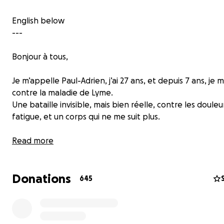
English below
---
Bonjour à tous,
Je m’appelle Paul-Adrien, j’ai 27 ans, et depuis 7 ans, je 
contre la maladie de Lyme.
Une bataille invisible, mais bien réelle, contre les douleur
fatigue, et un corps qui ne me suit plus.
Les symptômes
Read more
se sont accumulés au fil du temps :
douleurs musculaires et articulaires permanentes ;
Donations
645
fatigue chronique et absence totale de récupérat
l'effort ;
Nombreux problèmes neurologiques : vertiges, mig
troubles de la mémoire, atteinte des nerfs périphé