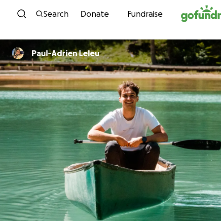
Skip to content
Search
Donate
Fundraise
Paul-Adrien Leleu