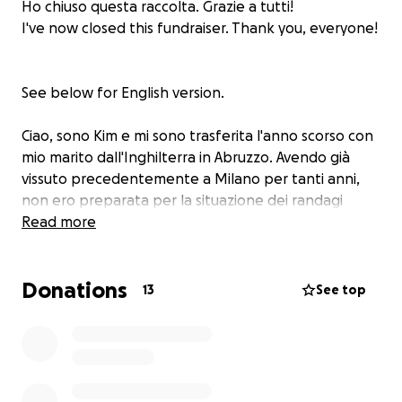
Ho chiuso questa raccolta. Grazie a tutti!
I've now closed this fundraiser. Thank you, everyone!
See below for English version.
Ciao, sono Kim e mi sono trasferita l'anno scorso con
mio marito dall'Inghilterra in Abruzzo. Avendo già
vissuto precedentemente a Milano per tanti anni,
non ero preparata per la situazione dei randagi
locali. E' molto tragica e ha spezzato i nostri cuori.
Read more
In questo momento abbiamo 12 gatti in casa e 4 cani.
5 dei gatti sono "nostri", portati con noi
Donations
dall'Inghilterra - anche se erano 7 nell'inizio - perché
13
See top
per noi fanno parte della famiglia. Gli altri abbiamo
trovati qui nell'ultimo anno e ognuno di loro rischiava
la morte. Purtroppo non possiamo accoglierne di
più, perché siamo in una piccola casa d'affitto
temporanea. Diamo da mangiare ogni giorno a una