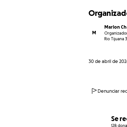
Organizad
Marlon Ch
M
Organizado
Rio Tijuana 
30 de abril de 20
Denunciar re
Se r
128 don