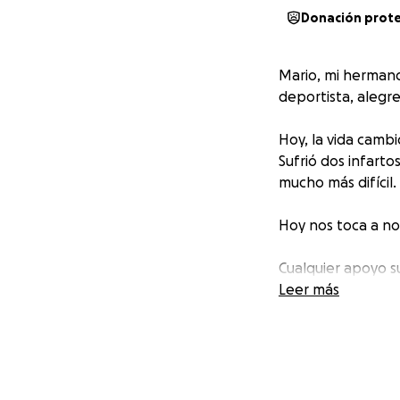
Donación prot
Mario, mi hermano
deportista, alegr
Hoy, la vida camb
Sufrió dos infarto
mucho más difícil.
Hoy nos toca a nos
Cualquier apoyo s
Gracias por acomp
Leer más