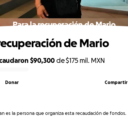
Para la recuperación de Mario
 recuperación de Mario
ecaudaron
$90,300
de
$175 mil.
MXN
Donar
Compartir
n
n es la persona que organiza esta recaudación de fondos.