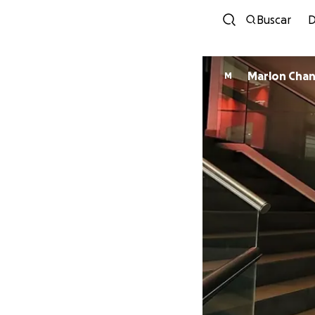
Buscar
D
Marlon Cha
M