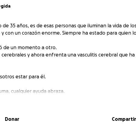
egida
 de 35 años, es de esas personas que iluminan la vida de lo
e y con un corazón enorme. Siempre ha estado para quien lo
ió de un momento a otro.
s cerebrales y ahora enfrenta una vasculitis cerebral que h
otros estar para él.
uma, cualquier ayuda abraza.
añarnos en este momento tan difícil.
Donar
Comparti