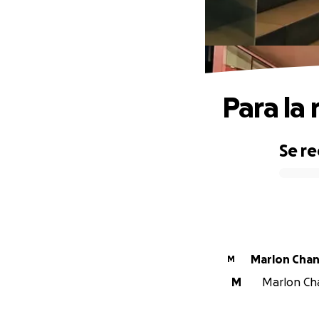
Para la
Se r
0% complete
Marlon Cha
M
M
Marlon Cha