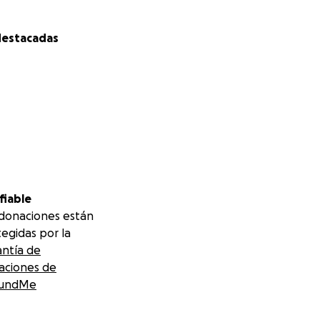
destacadas
fiable
 donaciones están
egidas por la
antía de
aciones de
undMe