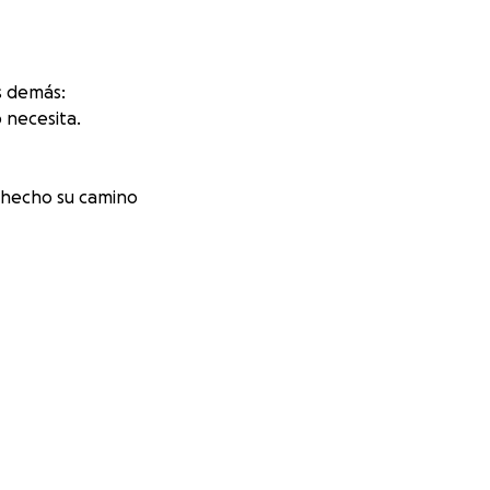
s demás:
 necesita.
a hecho su camino
r