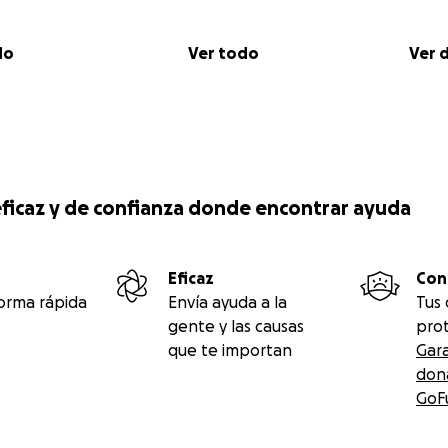
do
Ver todo
Ver 
, eficaz y de confianza donde encontrar ayuda
Eficaz
Con
orma rápida
Envía ayuda a la
Tus
gente y las causas
prot
que te importan
Gar
don
GoF