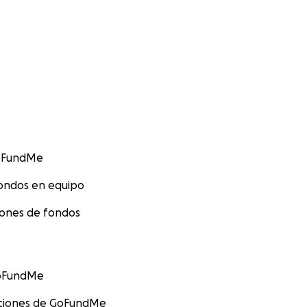
GoFundMe
ondos en equipo
iones de fondos
GoFundMe
aciones de GoFundMe