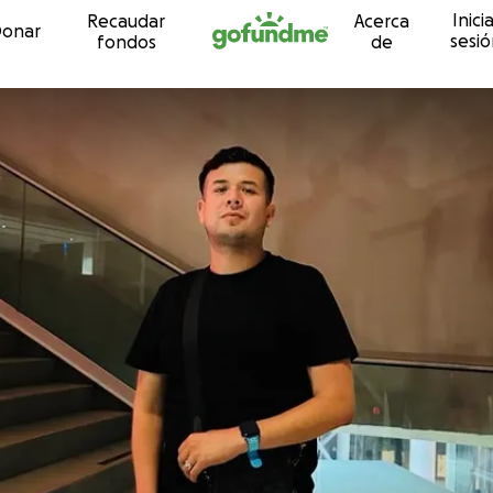
Inici
Recaudar
Acerca
Ir al contenido
onar
sesi
fondos
de
n