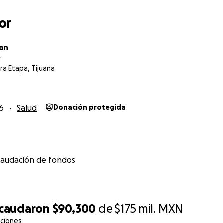
or
an
r
3ra Etapa, Tijuana
26
Salud
Donación protegida
caudación de fondos
ecaudaron
$90,300
de
$175 mil.
MXN
aciones