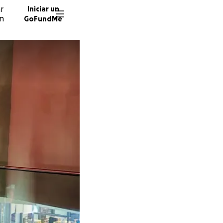
ar
Iniciar un
ón
GoFundMe