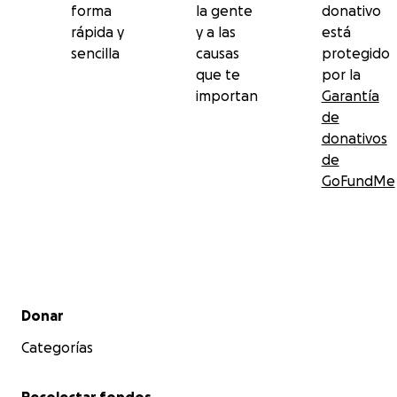
forma
la gente
donativo
rápida y
y a las
está
sencilla
causas
protegido
que te
por la
importan
Garantía
de
donativos
de
GoFundMe
Menú secundario
Donar
Categorías