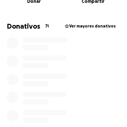
Donar
Compartir
Crowdfunding honetan egiten duzuen ekarpen
bakoitza errepresioaren aurkako harresia eta
Palestinar herriarekiko konpromisoa da. Ez dezagun
Donativos
71
Ver mayores donativos
utzi elkartasuna gelditzen.
✊ Parte hartu, lagundu eta zabaldu.
Palestina aurrera, elkartasuna aurrera!