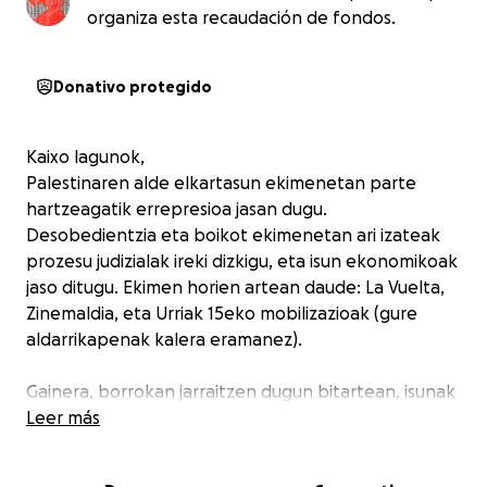
organiza esta recaudación de fondos.
Donativo protegido
Kaixo lagunok,
Palestinaren alde elkartasun ekimenetan parte
hartzeagatik errepresioa jasan dugu.
Desobedientzia eta boikot ekimenetan ari izateak
prozesu judizialak ireki dizkigu, eta isun ekonomikoak
jaso ditugu. Ekimen horien artean daude: La Vuelta,
Zinemaldia, eta Urriak 15eko mobilizazioak (gure
aldarrikapenak kalera eramanez).
Gainera, borrokan jarraitzen dugun bitartean, isunak
jasotzeko arriskua irekia dago. Horregatik, zuon
Leer más
laguntza behar dugu: isunei eta gastu judizialei aurre
egiteko, eta elkartasun sarea ez eteteko.