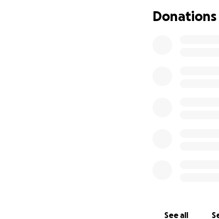
been a source of s
Donations
than words can ex
this message, for 
chapter in my twi
on a new chapter 
Para mi hermano g
Queridos amigos, 
como una hermana 
la esperanza y la 
para mi querido ge
está luchando con
cáncer de riñón q
izquierda.
Oscar J
y tiene una fe en
esperanzador sigu
tratamientos de q
para apoyarlo por
See all
Se