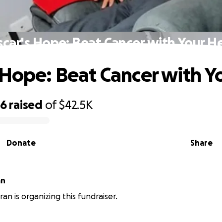
car's Hope: Beat Cancer with Your H
 Hope: Beat Cancer with Y
56
raised
of
$42.5K
Donate
Share
an
an is organizing this fundraiser.