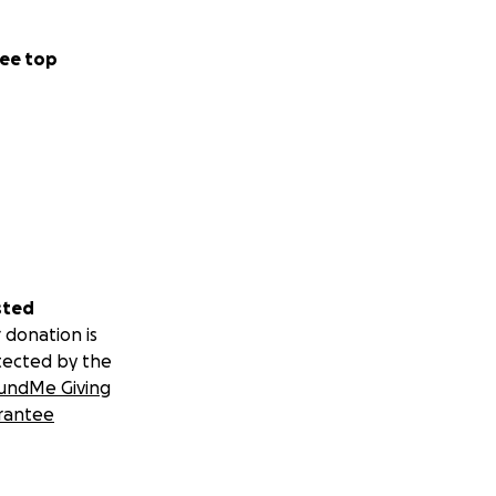
ee top
sted
 donation is
tected by the
undMe Giving
rantee