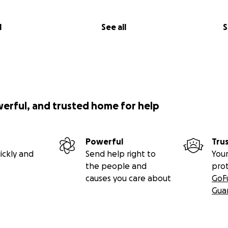
l
See all
S
werful, and trusted home for help
Powerful
Tru
ickly and
Send help right to
Your
the people and
pro
causes you care about
GoF
Gua