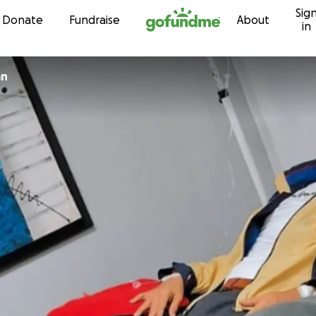
Sig
Skip to content
Donate
Fundraise
About
in
an