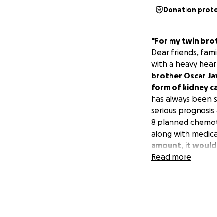
Donation prot
"For my twin broth
Dear friends, fami
with a heavy heart
brother Oscar Javi
form of kidney ca
has always been st
serious prognosis
8 planned chemoth
along with medica
amount, it would
account. Your gene
Read more
cancer. If financi
media platforms o
spreading awarenes
might know, the i
family. The outpo