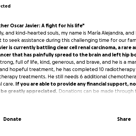
ected
er Oscar Javier: A fight for his life"
ly, and kind-hearted souls, my name is María Alejandra, and
 to seek assistance during this challenging time for our fam
er is currently battling clear cell renal carcinoma, a rare
ncer that has painfully spread to the brain and left hip b
rong, full of life, kind, generous, and brave, and he is a ma
 and hopeful treatment, he has completed 10 radiotherapy 
erapy treatments. He still needs 6 additional chemothera
l care.
If you are able to provide any financial support, n
 be greatly appreciated.
Donations can be made through 
rosity would mean the world to us and help us greatly in th
al support is not possible, please consider sharing our campa
r offering your thoughts and prayers. Your kindness and su
Donate
Share
s can be a beacon of hope for our family during this diffic
mpact of cancer is not limited to the patient alone but ext
uring of prayers and positivity we have received from aroun