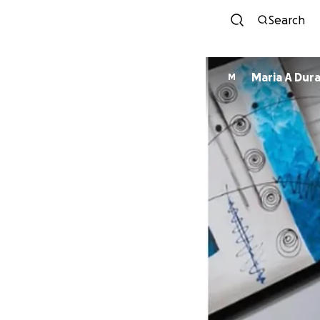
Search
Maria A Dur
M