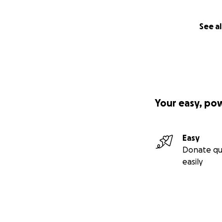
See al
Your easy, po
Easy
Donate qu
easily