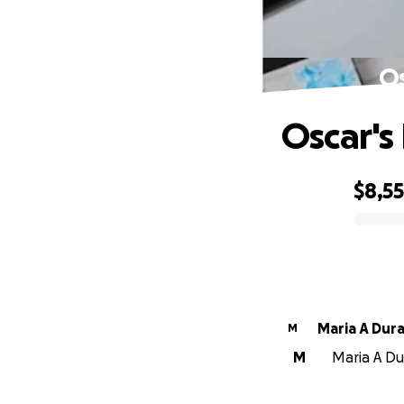
Os
Oscar's
$8,5
0% complete
Maria A Dur
M
M
Maria A Dur