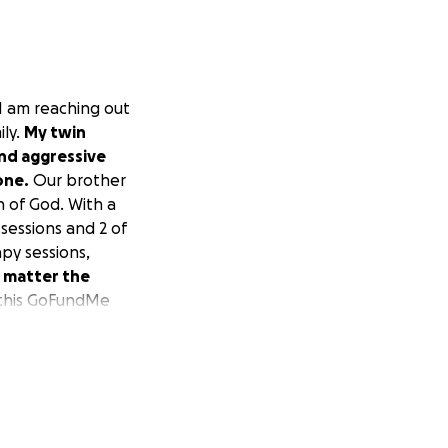
 I am reaching out
ily.
My twin
 and aggressive
one.
Our brother
n of God. With a
sessions and 2 of
py sessions,
o matter the
this GoFundMe
is fight against
ign on your social
pport in
ult time. As you
ends to the entire
d the world has