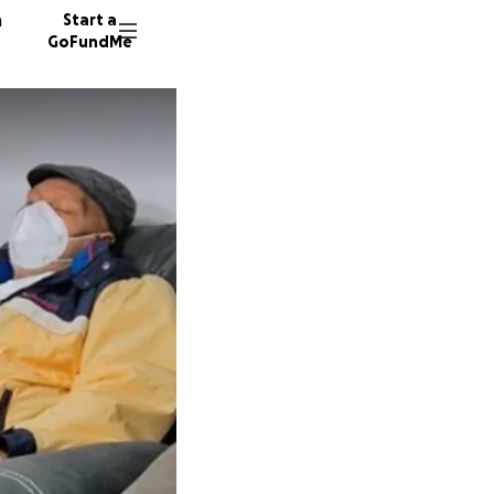
n
Start a
GoFundMe