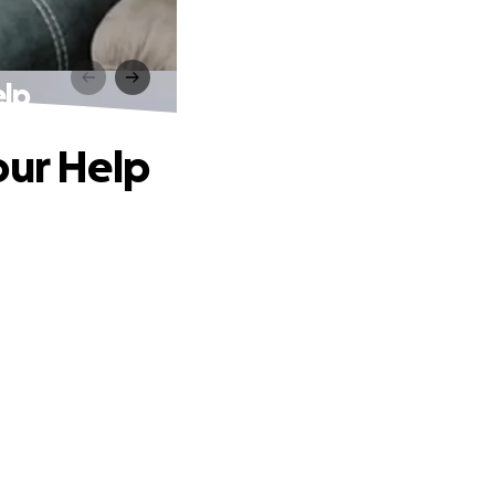
elp
our Help