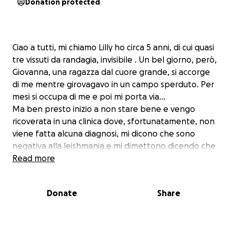
Donation protected
Ciao a tutti, mi chiamo Lilly ho circa 5 anni, di cui quasi
tre vissuti da randagia, invisibile . Un bel giorno, però,
Giovanna, una ragazza dal cuore grande, si accorge
di me mentre girovagavo in un campo sperduto. Per
mesi si occupa di me e poi mi porta via...
Ma ben presto inizio a non stare bene e vengo
ricoverata in una clinica dove, sfortunatamente, non
viene fatta alcuna diagnosi, mi dicono che sono
negativa alla leishmania e mi dimettono dicendo che
è tutto a posto. Da lì a poco tutto precipita … inizio a
Read more
vederci sempre meno, mi muovo con difficoltà e
respiro molto male. Vengo nuovamente ricoverata,
Donate
Share
d’urgenza, in un’altra clinica. Questa volta una brava
dottoressa mi fa fare esami più approfonditi e mi
spiega che le condizioni del mio duro passato mi