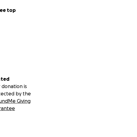
ee top
sted
 donation is
tected by the
undMe Giving
rantee