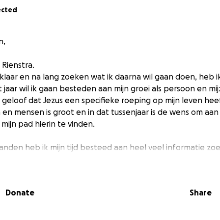
ected
n,
 Rienstra.
 klaar en na lang zoeken wat ik daarna wil gaan doen, heb 
t jaar wil ik gaan besteden aan mijn groei als persoon en mij
 geloof dat Jezus een specifieke roeping op mijn leven hee
n en mensen is groot en in dat tussenjaar is de wens om aan 
mijn pad hierin te vinden.
den heb ik mijn tijd besteed aan heel veel informatie zoe
 gaan geven. Er is toen een hele mooie organisatie op mijn
th with a Mission). Zij bieden op verschillende plekken 
Training School). Tijdens de DTS concentreer je je op het on
Donate
Share
ard, karakter en wegen. Je wordt ook uitgedaagd om je ident
 regie te nemen over Zijn doel voor je leven. Dit doe je doo
ext van een levendige gemeenschap.