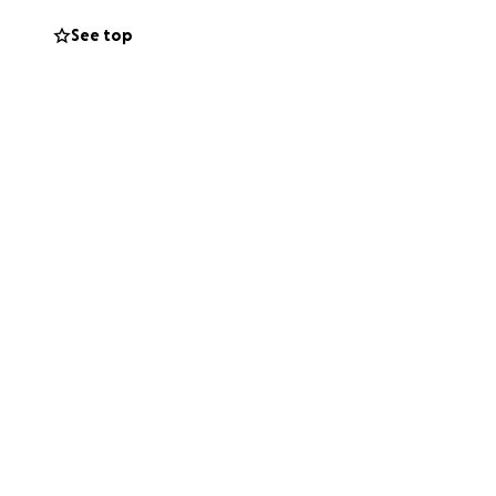
See top
de Bijbelse
n en persoonlijke
tuur. Mijn
in de
en van de liefde