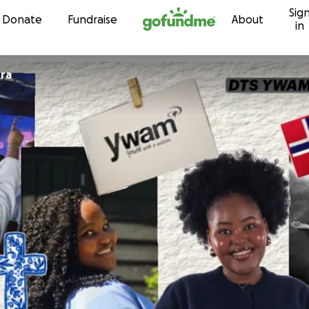
Sig
Skip to content
Donate
Fundraise
About
in
tra