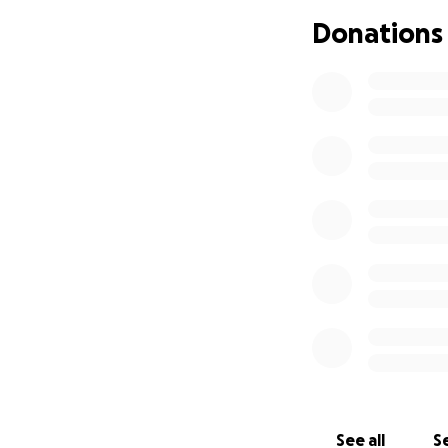
Donations
DTS is opgedeeld 
Trainingsfase:
De trainingsfase 
wereldvisie en het
Deze fase omvat l
reflectie.
De traingsfase ka
persoonlijke keu
Outreachfase:
De outreachfase o
trainingsfase is g
Ik ga dan mee doe
van Jezus.
De outreachfase 
See all
Se