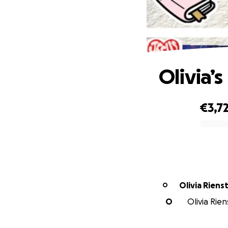
Olivia’s
€3,7
0% complete
Olivia Riens
O
O
Olivia Rien