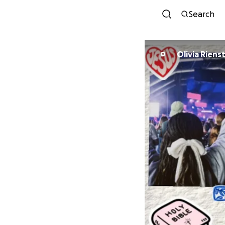
Search
Olivia Riens
O