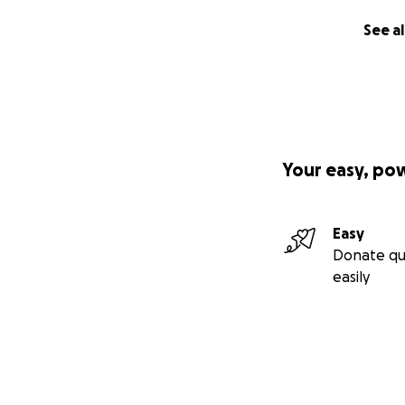
See al
Your easy, po
Easy
Donate qu
easily