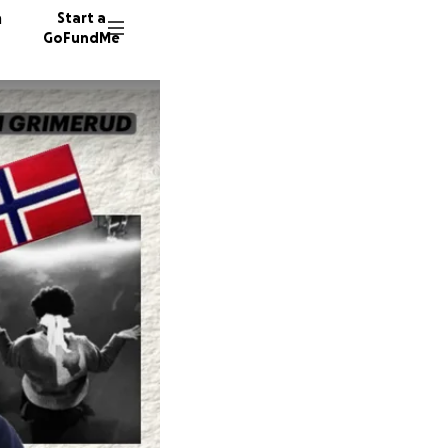
n
Start a
GoFundMe