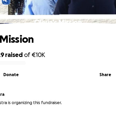
Olivia’s Mission
 Mission
29
raised
of
€10K
Donate
Share
tra
stra is organizing this fundraiser.