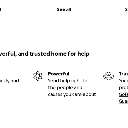
l
See all
S
werful, and trusted home for help
Powerful
Tru
ickly and
Send help right to
Your
the people and
pro
causes you care about
GoF
Gua