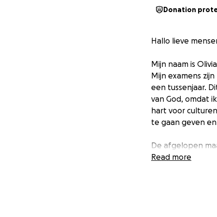
Donation prot
Hallo lieve mense
Mijn naam is Olivia
Mijn examens zijn
een tussenjaar. Di
van God, omdat ik
hart voor culture
te gaan geven en 
De afgelopen maan
dit jaar vorm kan
Read more
genaamd YWAM (You
aan (Discipleship 
begrip van Gods a
te ontdekken en de
leven in de cont