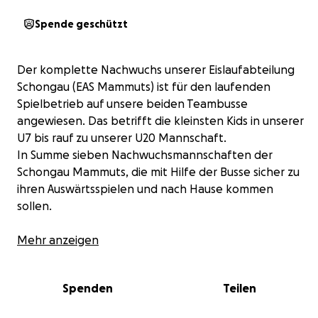
Spende geschützt
Der komplette Nachwuchs unserer Eislaufabteilung
Schongau (EAS Mammuts) ist für den laufenden
Spielbetrieb auf unsere beiden Teambusse
angewiesen. Das betrifft die kleinsten Kids in unserer
U7 bis rauf zu unserer U20 Mannschaft.
In Summe sieben Nachwuchsmannschaften der
Schongau Mammuts, die mit Hilfe der Busse sicher zu
ihren Auswärtsspielen und nach Hause kommen
sollen.
Leider lässt uns einer der Teambusse jetzt innerhalb
Mehr anzeigen
kürzester Zeit zum zweiten Mal im Stich. Nach
kostspieligen Erneuerungen der Bremsen (Sicherheit
Spenden
Teilen
geht vor) und einiger Reparaturen, streikt aktuell die
Kupplung und der Bus kann bis zur Reparatur nicht