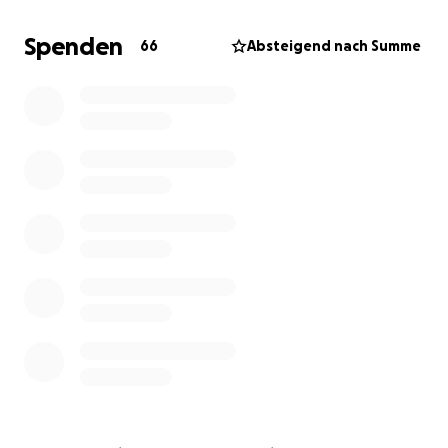
mehr genutzt werden. Die Gesamtkosten der
Reparatur sind mit 3.500 € veranschlagt.
Spenden
66
Absteigend nach Summe
Eure Spende geht direkt auf das Konto des
"Förderverein für den Eissport Schongau e.V.", welcher
sich finanziell an der Reparatur des
Mannschaftsbusses beteiligt, aber allein nicht
stemmen kann.
Vielen Dank für eure Unterstüztung zu Gunsten
unseres Nachwuchses!