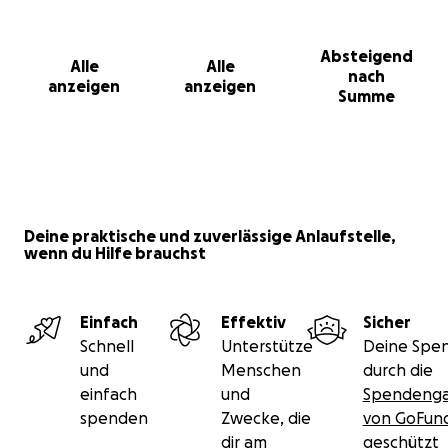
Absteigend
Alle
Alle
nach
anzeigen
anzeigen
Summe
Deine praktische und zuverlässige Anlaufstelle,
wenn du Hilfe brauchst
Einfach
Effektiv
Sicher
Schnell
Unterstütze
Deine Spen
und
Menschen
durch die
einfach
und
Spendenga
spenden
Zwecke, die
von GoFu
dir am
geschützt