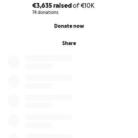
€3,635
raised
of
€10K
74 donations
0% complete
Donate now
Share