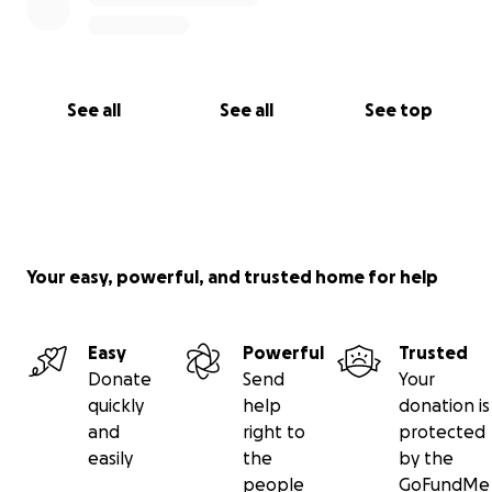
See all
See all
See top
Your easy, powerful, and trusted home for help
Easy
Powerful
Trusted
Donate
Send
Your
quickly
help
donation is
and
right to
protected
easily
the
by the
people
GoFundMe