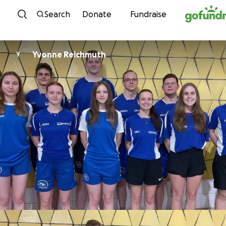
Skip to content
Search
Donate
Fundraise
Yvonne Reichmuth
Y