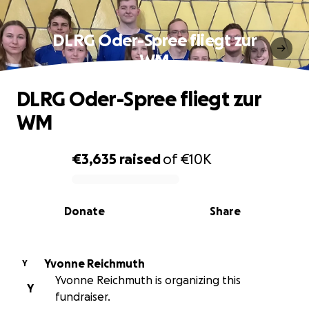
DLRG Oder-Spree fliegt zur
WM
DLRG Oder-Spree fliegt zur
WM
€3,635
raised
of
€10K
0% complete
Donate
Share
Yvonne Reichmuth
Y
Yvonne Reichmuth is organizing this
Y
fundraiser.