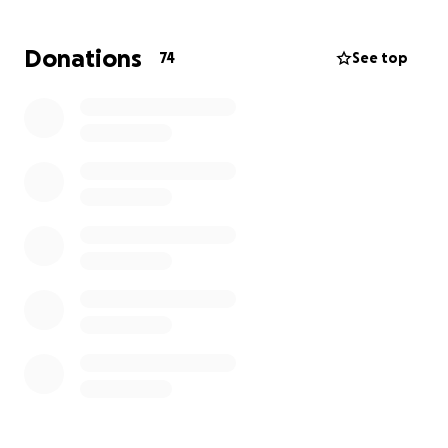
vor Ort, Meldegebühren usw. bezahlt werden.
Dabei entstehen immense Kosten, für die die
Donations
74
See top
Familien der Sportler und der Verein aufkommen.
Dafür benötigen wir Deine Mithilfe. Bitte
unterstütze mit Deiner Spende unser Vorhaben und
teile unseren Spendenaufruf. Dafür nehmen wir
Dich mit auf die Reise und schreiben Dir, wie es mit
uns weitergeht – und wir berichten Dir natürlich
auch aus Südafrika.
Du möchtest wissen, um was es im Rettungssport
geht? Dann schaue gerne hier:
https://www.dlrg.de/mitmachen/rettungssport/infor
mationen/