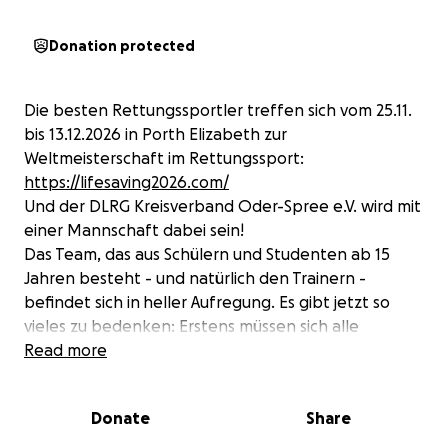
Donation protected
Die besten Rettungssportler treffen sich vom 25.11.
bis 13.12.2026 in Porth Elizabeth zur
Weltmeisterschaft im Rettungssport:
https://lifesaving2026.com/
Und der DLRG Kreisverband Oder-Spree e.V. wird mit
einer Mannschaft dabei sein!
Das Team, das aus Schülern und Studenten ab 15
Jahren besteht - und natürlich den Trainern -
befindet sich in
heller Aufregung. Es gibt jetzt so
vieles zu bedenken: Erstens müssen sich alle
Teilnehmer natürlich der sportlichen
Read more
Herausforderung stellen, um mit noch größerem
Trainingsfleiß die Qualifikationsnormen für die Pool-
Donate
Share
und Freiwasserdisziplinen zu erreichen. Und zweitens
müssen Flüge und Unterkunft gebucht, das Material