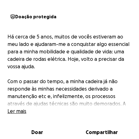
Doação protegida
Há cerca de 5 anos, muitos de vocês estiveram ao
meu lado e ajudaram-me a conquistar algo essencial
para a minha mobilidade e qualidade de vida: uma
cadeira de rodas elétrica. Hoje, volto a precisar da
vossa ajuda.
Com o passar do tempo, a minha cadeira já não
responde às minhas necessidades derivado a
manutenção etc e, infelizmente, os processos
através de ajudas técnicas são muito demorados. A
situação exige uma solução com mais urgência.
Ler mais
Para quem me conhece, sabe que a minha história é
Doar
Compartilhar
feita de fé, resiliência e superação. Para quem não