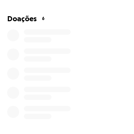
conhece tão bem, escrevi um livro — “Rafael - Fé,
Amor e Esperança” — onde partilho um pouco do
meu percurso enquanto ser humano e da força que
Doações
6
me move todos os dias.
Qualquer contributo, por mais pequeno que seja,
fará uma enorme diferença nesta caminhada.
NIB para transferência bancária:
PT50 0193 0000 1050 7058 6418 5
MBWay:
912 057 317
Se não puderem contribuir, partilhar esta mensagem
já é uma grande ajuda.
Grato, de coração, a todos
Rafael