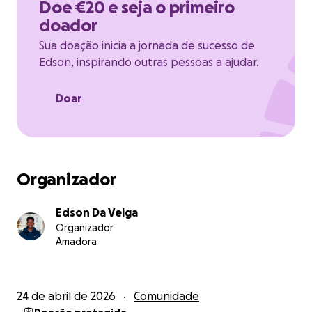
Doe €20 e seja o primeiro
• Custos de inteligência artificial (API da Anthropic)
doador
• Manutenção, novas funcionalidades e ingestão de
programas actualizados
Sua doação inicia a jornada de sucesso de
Edson, inspirando outras pessoas a ajudar.
Transparência total:
• Projecto sem fins lucrativos
Doar
• Neutralidade política garantida (termos em
nosaieleitor.cv/termos)
• Cada euro é usado apenas para manter o serviço
activo
Organizador
Obrigado por apoiares a participação cívica
informada em Cabo Verde.
Edson Da Veiga
Organizador
Amadora
— Edson da Veiga
24 de abril de 2026
Comunidade