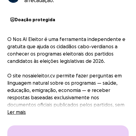
arrecadação.
Doação protegida
O Nos AI Eleitor é uma ferramenta independente e
gratuita que ajuda os cidadãos cabo-verdianos a
conhecer os programas eleitorais dos partidos
candidatos às eleições legislativas de 2026.
O site nosaieleitor.cv permite fazer perguntas em
linguagem natural sobre os programas — saúde,
educação, emigração, economia — e receber
respostas baseadas exclusivamente nos
documentos oficiais publicados pelos partidos, sem
opiniões nem recomendações de voto.
Ler mais
Porque precisamos de apoio?
• Servidor e domínio (~€70/ano)