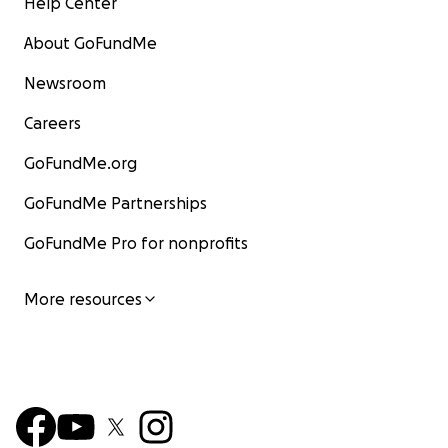
Help Center
About GoFundMe
Newsroom
Careers
GoFundMe.org
GoFundMe Partnerships
GoFundMe Pro for nonprofits
More resources