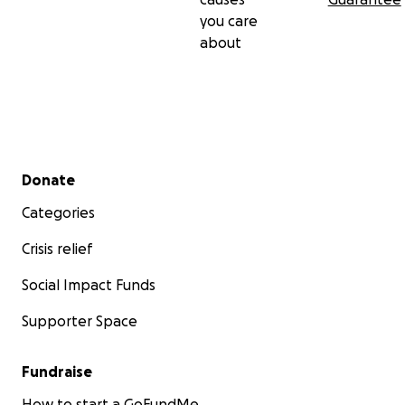
you care
about
Secondary menu
Donate
Categories
Crisis relief
Social Impact Funds
Supporter Space
Fundraise
How to start a GoFundMe