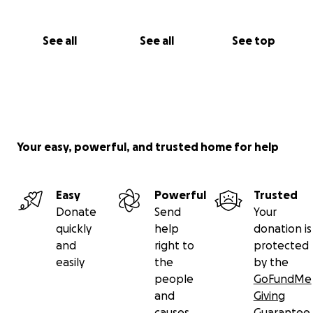
See all
See all
See top
Your easy, powerful, and trusted home for help
Easy
Powerful
Trusted
Donate
Send
Your
quickly
help
donation is
and
right to
protected
easily
the
by the
people
GoFundMe
and
Giving
causes
Guarantee