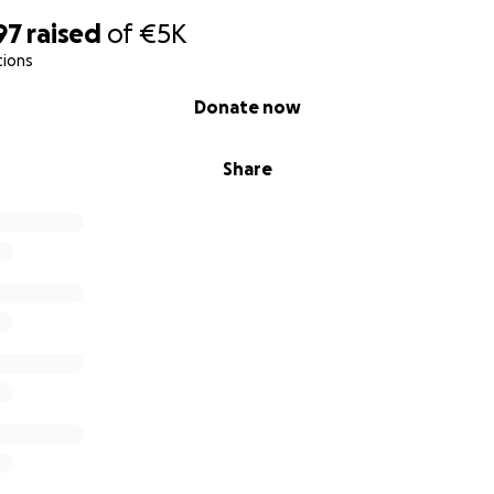
ovince of Kunar, according to official reports,
3,124 peopl
97
raised
of
€5K
 than 5,000 houses
have been destroyed. Thousands of fami
tions
night – without shelter, without food, without medical care
Donate now
eason makes this appeal especially urgent: My brother-in-l
travel to Afghanistan this coming Sunday after many years. H
Share
want to use this short period – from today until shortly befo
nations as possible and deliver direct help to the affected 
 be used for:
helters and tents
s and clean drinking water
d urgent medical care
ankets and hygiene items
particularly affected children and families