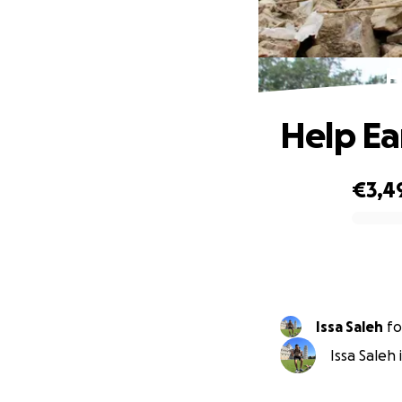
H
Help Ea
€3,4
0% complete
Issa Saleh
fo
Issa Saleh