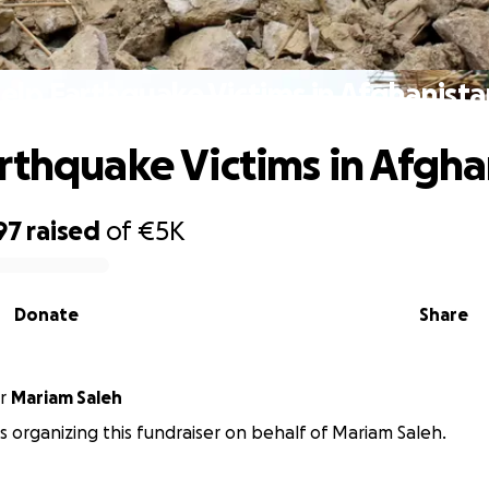
elp Earthquake Victims in Afghanista
rthquake Victims in Afgha
97
raised
of
€5K
Donate
Share
r
Mariam Saleh
 is organizing this fundraiser on behalf of Mariam Saleh.