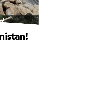
n!
nistan!