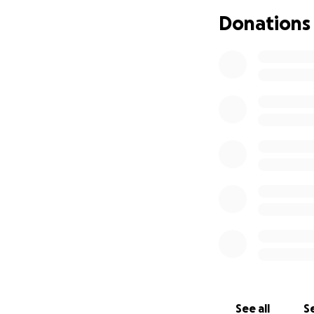
fünf Tage vor Ort 
Donations
- nutzen, um geme
betroffenen Famil
Die Spenden werd
Notunterkün
Lebensmitte
Medikamente
Kleidung, D
Unterstützu
Deutschland hat m
etwas zurückzugeb
einzustehen.
Bitte unterstützt
See all
Se