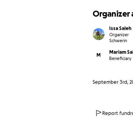
In Afghanistan sa
Organizer 
Von Herzen viele
Issa Saleh
Issa Saleh & Famili
Organizer
Schwerin
-
Mariam Sa
M
Beneficiary
English:
Dear friends, part
September 3rd, 2
my name is
Issa S
safe home in Germ
deeply.
Report fundra
A few days ago, a
Province – the ve
scale of the disas