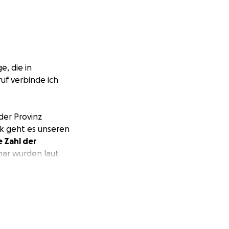
e, die in
uf verbinde ich
der Provinz
k geht es unseren
e Zahl der
nar wurden laut
 zerstört.
 Kopf, ohne
hollah
anistan. Er wird