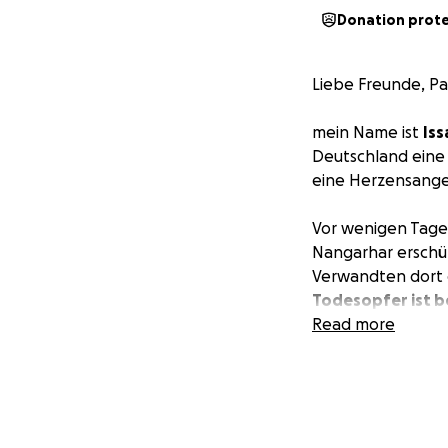
Donation prot
Liebe Freunde, Pa
mein Name ist
Iss
Deutschland eine
eine Herzensangel
Vor wenigen Tagen
Nangarhar erschüt
Verwandten dort 
Todesopfer ist b
offiziellen Angab
Read more
Tausende Familie
Nahrung, ohne med
Ein besonderer An
Rohparwar
, reis