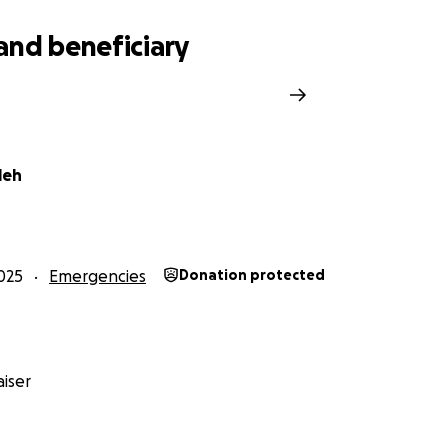
gt man: „
Spendet, und Ihr werdet das Zehnfache zurüc
and beneficiary
n Dank,
e
leh
ners and families,
025
Emergencies
Donation protected
aleh
, I am 32 years old and the son of Afghan refugees wh
any. With this appeal, I connect a matter of the heart th
iser
 powerful earthquake struck the region around Jalalabad i
ry region
my mother
comes from. Thankfully, our relatives a
ter is devastating: The number of deaths has already risen 