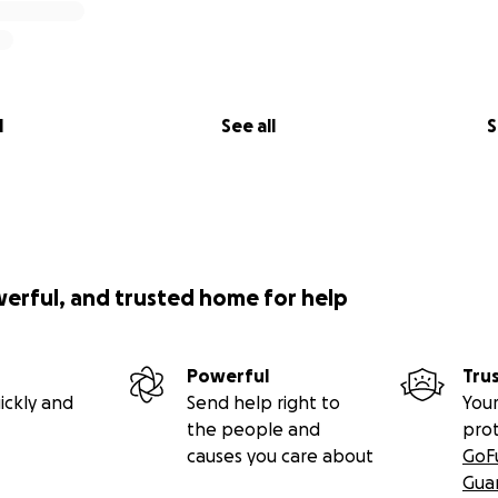
my family safety and a future. Now it is our responsibility 
ople of Afghanistan in this difficult time.
is appeal with your donation and help share it with others.
 say:
Donate, and you will receive ten times back.
l
See all
S
anks,
y
werful, and trusted home for help
Powerful
Tru
ickly and
Send help right to
Your
the people and
pro
causes you care about
GoF
Gua