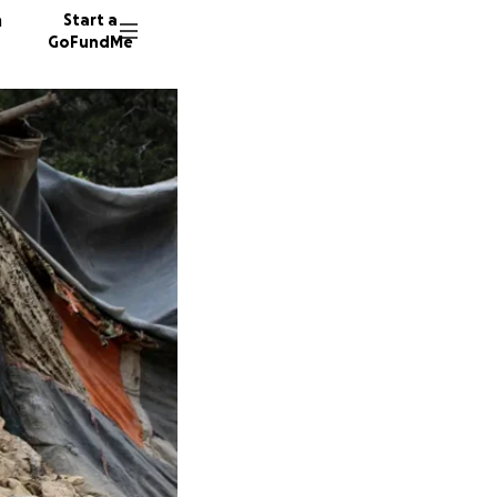
n
Start a
GoFundMe