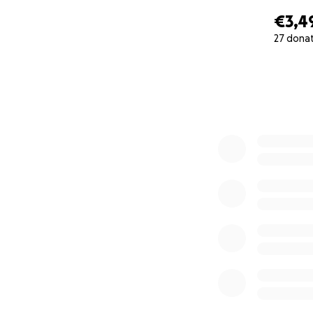
the neighboring pr
€3,4
injured
and
more
27 dona
with nothing over
0% complete
A very personal r
Rohparwar,
will 
for five days. We 
collect as many do
The donations will
emergency s
food supplie
medicines an
clothing, bl
support for 