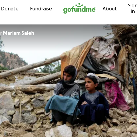
Sig
Skip to content
Donate
Fundraise
About
in
r
Mariam Saleh