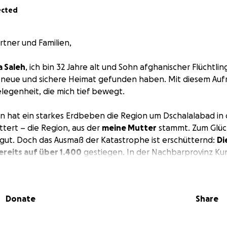
ected
rtner und Familien,
a Saleh
, ich bin 32 Jahre alt und Sohn afghanischer Flüchtling
 neue und sichere Heimat gefunden haben. Mit diesem Aufr
egenheit, die mich tief bewegt.
 hat ein starkes Erdbeben die Region um Dschalalabad in 
tert – die Region, aus der
meine Mutter
stammt. Zum Glüc
gut. Doch das Ausmaß der Katastrophe ist erschütternd:
Di
ereits auf über 1.400
gestiegen. In der Nachbarprovinz Ku
en
3.124 Menschen verletzt
und mehr als
5.000 Häuser
sind
n stehen über Nacht vor dem Nichts – ohne Dach über dem
izinische Hilfe.
Donate
Share
lass macht diesen Aufruf jetzt dringend: Mein Schwager,
Ro
t am kommenden Sonntag nach langer Zeit wieder nach Afgh