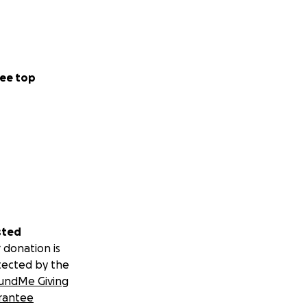
to give back and
ee top
sted
 donation is
tected by the
undMe Giving
rantee