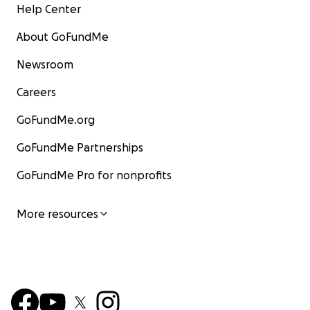
Help Center
About GoFundMe
Newsroom
Careers
GoFundMe.org
GoFundMe Partnerships
GoFundMe Pro for nonprofits
More resources