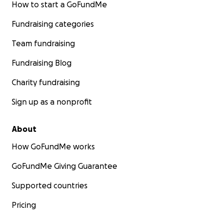
How to start a GoFundMe
Insgesamt werden ca. 20.000€ für die Finanzierung benö
Fundraising categories
Team fundraising
Wir danken euch von Herzen für eure Unterstützung un
Fundraising Blog
uns über jede Hilfe, die es uns ermöglicht, unsere wichti
fortzusetzen!
Charity fundraising
Sign up as a nonprofit
Andreas Peters, 1. Vorsitzender und das Team der NABU
Osnabrück e.V.
About
Jetzt spenden und mithelfen!
How GoFundMe works
GoFundMe Giving Guarantee
Supported countries
Pricing