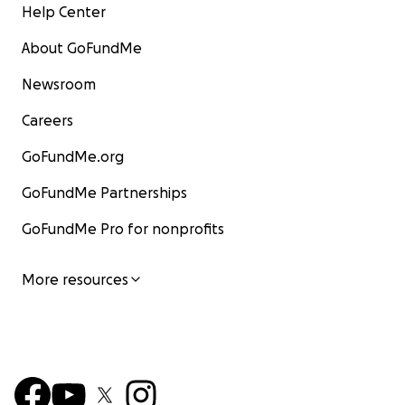
Help Center
About GoFundMe
Newsroom
Careers
GoFundMe.org
GoFundMe Partnerships
GoFundMe Pro for nonprofits
More resources