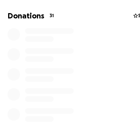
Donations
31
Zu unseren Aktivitäten gehören Pflege- und
Renaturierungsarbeiten auf naturschutzfachlich bede
Flächen, insbesondere im Venner Moor sowie Umweltbi
und -aufklärung durch Veranstaltungen und Projekte. All
nur möglich durch den tatkräftigen Einsatz unserer Mitg
die Unterstützung der Gemeinschaft und die richtige Au
Doch jetzt steht unser, seit 2000, treuer Begleiter – uns
betagter VW Transporter Pitschenwagen, Bulli – vor de