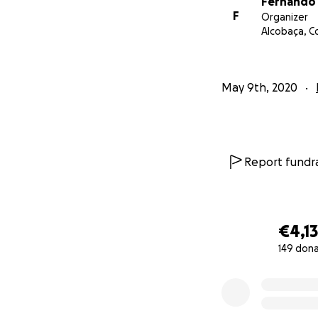
Fernando 
só euro fará toda
F
Organizer
Alcobaça, C
tempos difíceis. O
May 9th, 2020
Report fundra
€4,1
149 don
0% complete