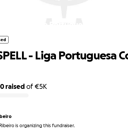
sed
SPELL - Liga Portuguesa Contra o C
sed
LL - Liga Portuguesa Co
30
raised
of
€5K
beiro
ibeiro is organizing this fundraiser.