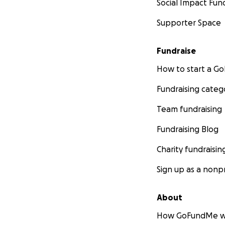
Social Impact Fun
make all the diff
and generosity Un
Supporter Space
Fundraise
How to start a 
Fundraising categ
Team fundraising
Fundraising Blog
Charity fundraisin
Sign up as a nonpr
About
How GoFundMe w