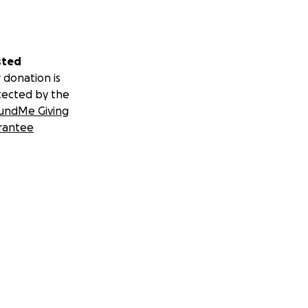
sted
 donation is
tected by the
undMe Giving
rantee
 euro or dollar will