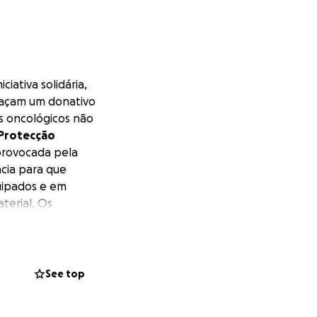
ciativa solidária,
 façam um donativo
 oncológicos não
 Protecção
 provocada pela
cia para que
uipados e em
terial. Os
(Set 2019) no fim
co ao vivo (com
uTube oficial da
t and greet +
See top
ada escalão de