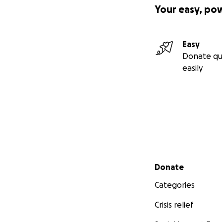
Your easy, po
Easy
Donate qu
easily
Secondary menu
Donate
Categories
Crisis relief
It's the first time