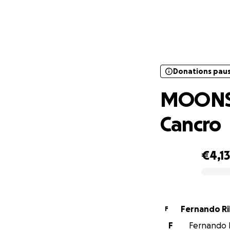
Donations pau
MOON
Donations pau
MOONSPE
Cancro
€4,1
0% complete
Fernando Ri
F
F
Fernando R