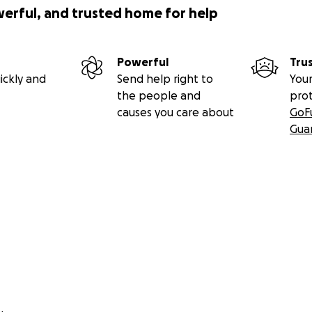
werful, and trusted home for help
Powerful
Tru
ickly and
Send help right to
Your
the people and
pro
causes you care about
GoF
Gua
 we ask for this kind of help online, so please join us! Just one