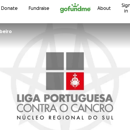
Sig
Skip to content
Donate
Fundraise
About
in
beiro