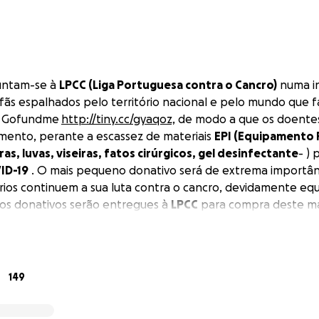
untam-se à
LPCC (Liga Portuguesa contra o Cancro)
numa ini
fãs espalhados pelo território nacional e pelo mundo que
nk Gofundme
http://tiny.cc/gyaqoz,
de modo a que os doentes
mento, perante a escassez de materiais
EPI (Equipamento
as, luvas, viseiras, fatos cirúrgicos, gel desinfectante
- )
ID-19
. O mais pequeno donativo será de extrema importân
rios continuem a sua luta contra o cancro, devidamente eq
os donativos serão entregues à
LPCC
para compra deste ma
 um upload
gratuito
do seu concerto completo em Alcobaça 
ançado, e também uma
gravação surpresa
de um tema acústi
o especial) que todos os fãs poderão visualizar/ouvir no Yo
á sorteado um golden ticket duplo que inclui jantar + mee
149
 a anunciar) com a banda, bem como vários sorteios para c