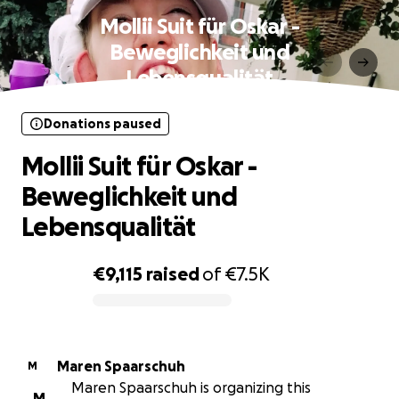
Mollii Suit für Oskar -
Beweglichkeit und
Lebensqualität
Donations paused
Mollii Suit für Oskar -
Beweglichkeit und
Lebensqualität
€9,115
raised
of
€7.5K
0% complete
Maren Spaarschuh
M
Maren Spaarschuh is organizing this
M