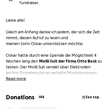
fundraiser.
Liebe alle!
Gleich am Anfang danke ich jedem, der sich die Zeit
nimmt, diesen Aufruf zu lesen und
meinen Sohn Oskar unterstützen möchte.
Oskar hatte durch eine Spende die Möglichkeit 4
Wochen lang den
Mollii Suit der Firma Otto Bock
zu
testen. Der Mollii Suit sendet über Elektroden
leichte Stromimpulse an gezielte Muskelgruppen.
Dadurch werden Reize an die Nerven gesetzt, die
Read more
Oskars Körper wacher machen – er kann Signale
besser verstehen, weitergeben und Bewegungen
Donations
gezielter steuern. In diesen vier Wochen war Oskars
144
See top
Körper deutlich entspannter. In der Physiotherapie
hatte er spürbar weniger Schmerzen und einen