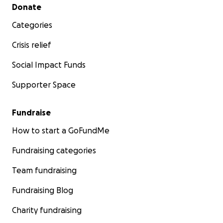
Sprechunfähigkeit für nicht intelligent und nicht
Secondary menu
Donate
ansprechbar gehalten wird. Er liebt gute Musik, ist
Categories
ständig in den aktuellen Charts unterwegs, folgt
Youtubern und liebt es in der Musik bewegt zu
Crisis relief
werden.
Social Impact Funds
Supporter Space
Fundraise
How to start a GoFundMe
Fundraising categories
Team fundraising
Fundraising Blog
Charity fundraising