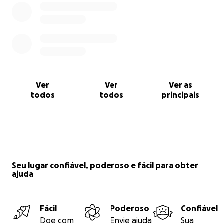
vez de cuidar deles.
Obrigado pelo seu apoio ❤️
Ver
Ver
Ver as
todos
todos
principais
Seu lugar confiável, poderoso e fácil para obter
ajuda
Fácil
Poderoso
Confiável
Doe com
Envie ajuda
Sua