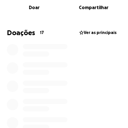
Doar
Compartilhar
As camaratas e os balneários do quartel encontram-
se envelhecidos e já não oferecem as condições
dignas que os bombeiros merecem. Estamos a falar
de espaços essenciais para descanso, higiene e
Doações
17
Ver as principais
recuperação depois de longas horas de serviço e
operações exigentes.
Por isso, lançamos esta campanha com dois objetivos
importantes:
1. Renovar as camaratas e balneários
Queremos criar condições mais humanas, funcionais
e seguras para todos os bombeiros:
Renovação das zonas de descanso
Melhoria dos balneários