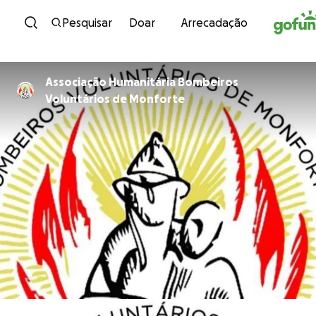
Avançar para conteúdo
Pesquisar
Doar
Arrecadação
Associação Humanitária Bombeiros
Voluntários de Monforte