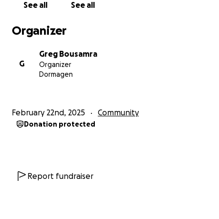
der anderen Anlagen auf dem Jugendplatz
See all
See all
gespendet.
Organizer
Vielen Dank für Ihre Unterstützung und auf bald auf
der Minirampe in Delhoven!
Greg Bousamra
G
Organizer
Dormagen
February 22nd, 2025
Community
Donation protected
Report fundraiser