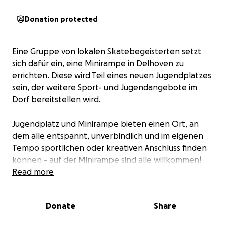
Donation protected
Eine Gruppe von lokalen Skatebegeisterten setzt
sich dafür ein, eine Minirampe in Delhoven zu
errichten. Diese wird Teil eines neuen Jugendplatzes
sein, der weitere Sport- und Jugendangebote im
Dorf bereitstellen wird.
Jugendplatz und Minirampe bieten einen Ort, an
dem alle entspannt, unverbindlich und im eigenen
Tempo sportlichen oder kreativen Anschluss finden
können - auf der Minirampe sind alle willkommen!
Stehen wird sie auf der
Read more
Fläche zwischen den
Fußballfeldern
hinter dem Hundeübungsplatz.
Donate
Share
Zusammen mit der Stadt Dormagen laden wir Sie
dazu ein, das Projekt "Minirampe für den