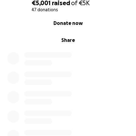
€5,001
raised
of
€5K
47 donations
0% complete
Donate now
Share