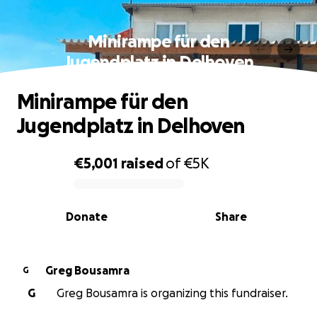
Minirampe für den
Jugendplatz in Delhoven
Minirampe für den
Jugendplatz in Delhoven
€5,001
raised
of
€5K
0% complete
Donate
Share
Greg Bousamra
G
G
Greg Bousamra is organizing this fundraiser.