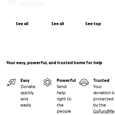
See all
See all
See top
Your easy, powerful, and trusted home for help
Easy
Powerful
Trusted
Donate
Send
Your
quickly
help
donation is
and
right to
protected
easily
the
by the
people
GoFundMe