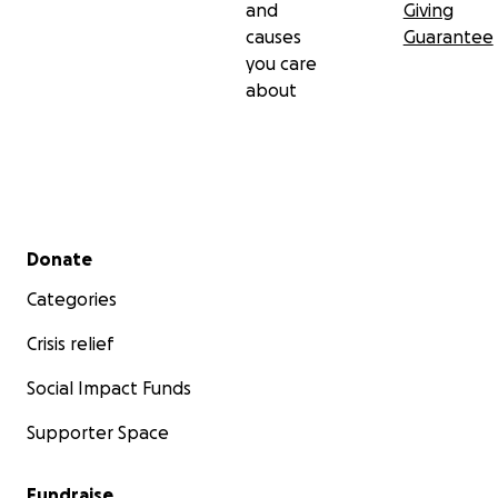
and
Giving
causes
Guarantee
you care
about
Secondary menu
Donate
Categories
Crisis relief
Social Impact Funds
Supporter Space
Fundraise