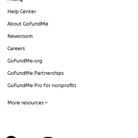
Help Center
About GoFundMe
Newsroom
Careers
GoFundMe.org
GoFundMe Partnerships
GoFundMe Pro for nonprofits
More resources