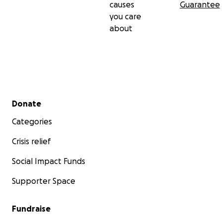
causes
Guarantee
you care
Ganz lieben Dank euch allen für Alles!
about
https://www.mikasweg2024.de
Secondary menu
Donate
Categories
Crisis relief
Social Impact Funds
Supporter Space
Fundraise