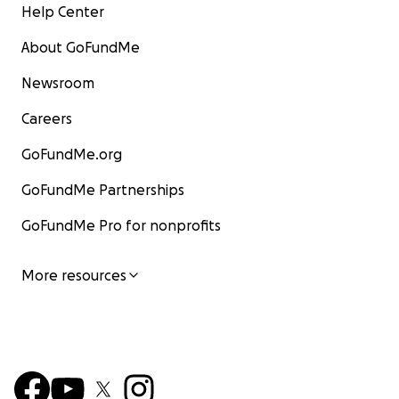
Help Center
About GoFundMe
Newsroom
Careers
GoFundMe.org
GoFundMe Partnerships
GoFundMe Pro for nonprofits
More resources