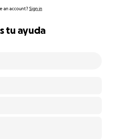
e an account?
Sign in
s tu ayuda