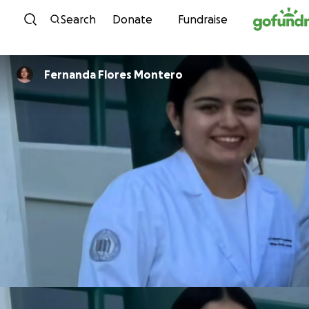
Skip to content
Search
Donate
Fundraise
Fernanda Flores Montero