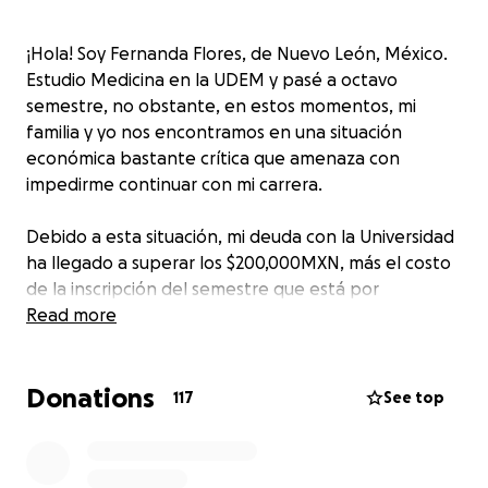
¡Hola! Soy Fernanda Flores, de Nuevo León, México.
Estudio Medicina en la UDEM y pasé a octavo
semestre, no obstante, en estos momentos, mi
familia y yo nos encontramos en una situación
económica bastante crítica que amenaza con
impedirme continuar con mi carrera.
Debido a esta situación, mi deuda con la Universidad
ha llegado a superar los $200,000MXN, más el costo
de la inscripción del semestre que está por
comenzar. La Universidad ha sido clara, no puedo
Read more
inscribirme a este nuevo semestre si no liquido el
saldo pendiente que se ha acumulado, al menos la
Donations
mayor parte de este.
117
See top
Hace un año obtuve un crédito educativo del 20%
en convenio con mi Universidad, que deberé pagar