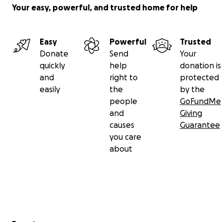
Your easy, powerful, and trusted home for help
Easy
Powerful
Trusted
Donate
Send
Your
quickly
help
donation is
and
right to
protected
easily
the
by the
people
GoFundMe
and
Giving
causes
Guarantee
you care
about
Secondary menu