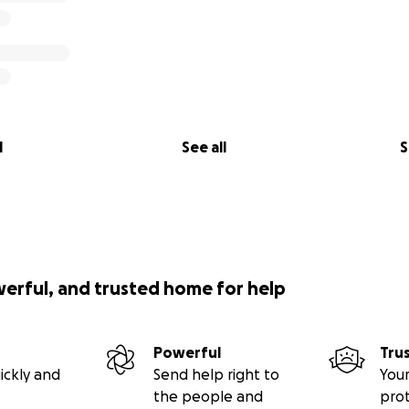
l
See all
S
werful, and trusted home for help
Powerful
Tru
ickly and
Send help right to
Your
the people and
pro