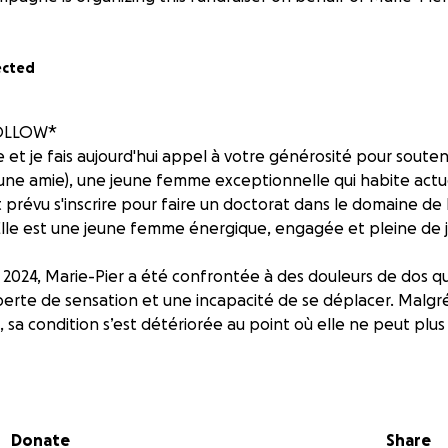
ected
FOLLOW*
 et je fais aujourd'hui appel à votre générosité pour souten
e d'une amie), une jeune femme exceptionnelle qui habite ac
t prévu s'inscrire pour faire un doctorat dans le domaine de l
 Elle est une jeune femme énergique, engagée et pleine de jo
024, Marie-Pier a été confrontée à des douleurs de dos q
erte de sensation et une incapacité de se déplacer. Malgré
, sa condition s’est détériorée au point où elle ne peut plus u
Marie-Pier est déterminée à faire son doctorat. Elle souhai
études, mais les coûts associés à ses besoins médicaux et à 
Donate
Share
aide ou subvention n'est disponible pour elle, autant ici, 