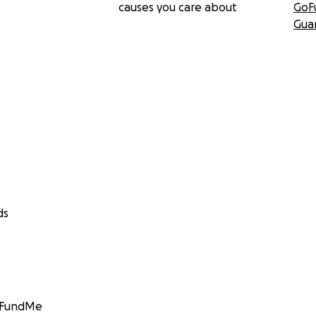
causes you care about
GoF
Gua
ds
GoFundMe