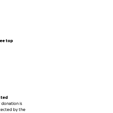
ee top
sted
 donation is
tected by the