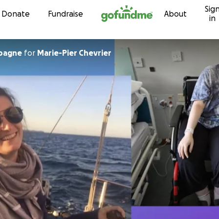
Sig
Skip to content
Donate
Fundraise
About
in
pagne
for
Marie-Pier Chevrier