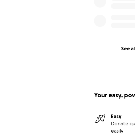
See al
Your easy, po
Easy
Donate qu
easily