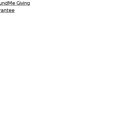
undMe Giving
rantee