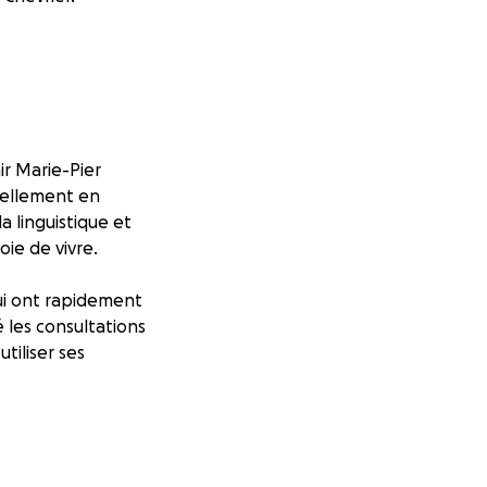
ir Marie-Pier
tuellement en
a linguistique et
ie de vivre.
ui ont rapidement
 les consultations
tiliser ses
te rester en Écosse
son quotidien sont
au Canada, qu'en