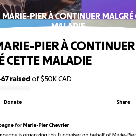
Z MARIE-PIER À CONTINUER MALGRÉ 
MALADIE
MARIE-PIER À CONTINUER
 CETTE MALADIE
467
raised
of
$50K
CAD
Donate
Share
pagne
for
Marie-Pier Chevrier
pagne is organizing this fundraiser on behalf of Marie-Pier