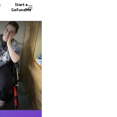
n
Start a
GoFundMe