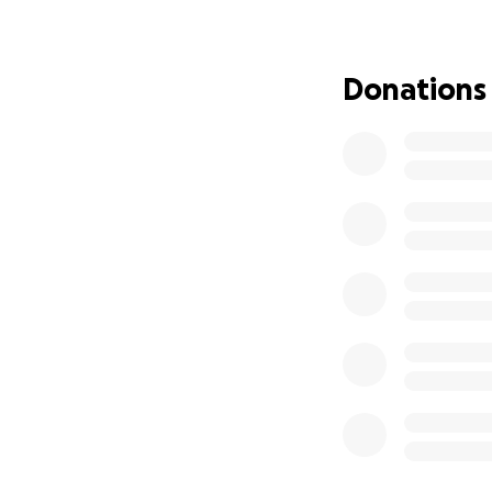
Écosse.
C’est pour cela q
Donations
rassembler au moi
assistance électri
domicile, de la ph
sur la mise en pla
autonome tout en
Votre soutien, qu
différence dans sa
accomplir ceux-ci,
FAISONS EN SORTE
POUR Y ARRIVER!
Merci de tout cœu