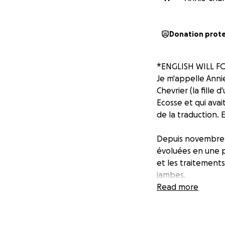
Donation prot
*ENGLISH WILL 
Je m'appelle Annie
Chevrier (la fill
Ecosse et qui avai
de la traduction.
Depuis novembre 2
évoluées en une p
et les traitements
jambes.
Read more
Malgré ces défis, 
pour achever ses 
énormes et aucune 