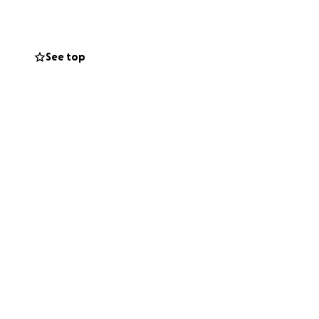
f. Nous espérons
See top
 légère avec
ns infirmiers à
sse se concentrer
si vivre de manière
ne énorme
 de rêves à
S FINANCIÈRES