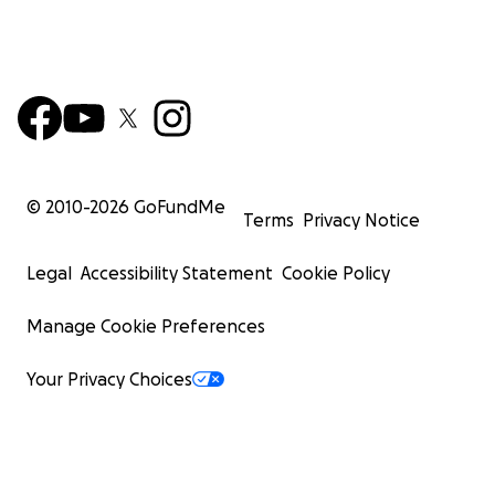
shaping a distinctive, sensitive, and reality-rooted
cinematic voice.
The voice of Maria Drăgan.
And yet - most of you don't know who she really
was. Because the Soviet system erased her. Silenced
her. Punished her for daring to be free.
© 2010-
2026
GoFundMe
Terms
Privacy Notice
Who was Maria Drăgan?
At sixteen, against her controlling brother's wishes,
Legal
Accessibility Statement
Cookie Policy
Maria fled her village to study music in Chișinău. Her
talent was overwhelming. She was discovered by
Manage Cookie Preferences
musician Isidor Burdin - a regime dissident - who
introduced her to the world of Romanian folk music,
Your Privacy Choices
banned by Soviet censors. Her career exploded. She
joined the ensemble "Mugurel" - the most
celebrated folk ensemble of the era - and
conquered audiences with her extraordinary voice