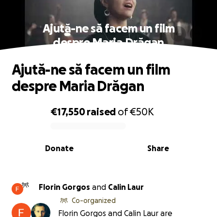
Ajută-ne să facem un film
despre Maria Drăgan
Ajută-ne să facem un film
despre Maria Drăgan
€17,550
raised
of
€50K
0% complete
Donate
Share
Florin Gorgos
and
Calin Laur
Co-organized
Florin Gorgos and Calin Laur are