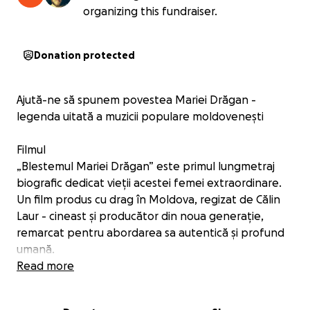
organizing this fundraiser.
Donation protected
Ajută-ne să spunem povestea Mariei Drăgan -
legenda uitată a muzicii populare moldovenești
Filmul
„Blestemul Mariei Drăgan” este primul lungmetraj
biografic dedicat vieții acestei femei extraordinare.
Un film produs cu drag în Moldova, regizat de Călin
Laur - cineast și producător din noua generație,
remarcat pentru abordarea sa autentică și profund
umană.
Proiectul a fost distins cu Marele Premiu la
Read more
Transilvania Pitch Stop (în cadrul Festivalul
Internațional de Film Transilvania), precum și cu