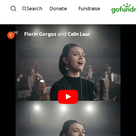
Skip to content
Search
Donate
Fundraise
Florin Gorgos
and
Calin Laur