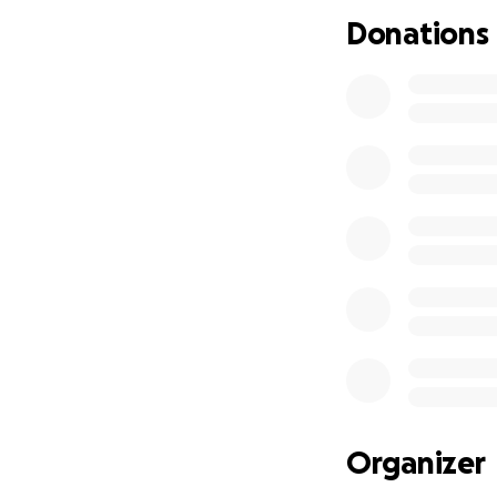
Transport i la Log
Donations
del territori catal
Ràpidament, vaig v
vaig posar-ho tot
fins a incorporar 
m’agradaria incorp
Estic obert a sugg
Organizer