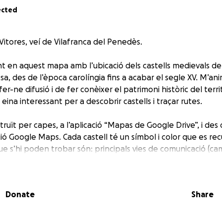
ected
 Vitores, veí de Vilafranca del Penedès.
nt en aquest mapa amb l’ubicació dels castells medievals de
a, des de l’època carolíngia fins a acabar el segle XV. M’an
er-ne difusió i de fer conèixer el patrimoni històric del terri
eina interessant per a descobrir castells i traçar rutes.
ruït per capes, a l’aplicació “Mapas de Google Drive”, i des
ció Google Maps. Cada castell té un símbol i color que es recu
e s’hi poden trobar són: principals vies de comunicació (cami
…
que, com a projecte personal que realitzo des de fa gairebé
Donate
Share
illora i revisió. Les fonts bibliogràfiques són publicades a 
 d’aquest projecte: tot va començar perquè treballo en el s