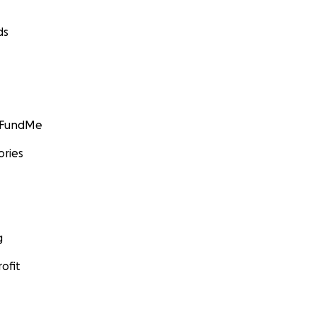
ds
GoFundMe
ories
g
ofit