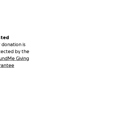
sted
 donation is
tected by the
undMe Giving
rantee