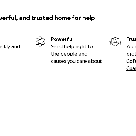
werful, and trusted home for help
Powerful
Tru
ickly and
Send help right to
Your
the people and
pro
causes you care about
GoF
Gua