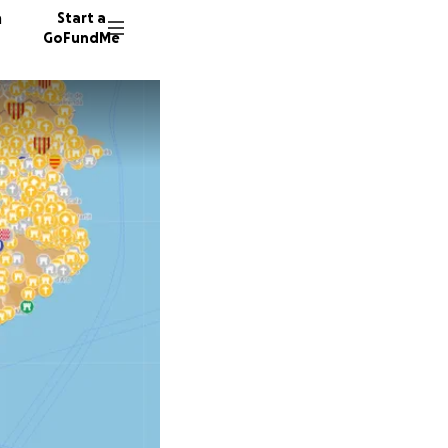
n
Start a
GoFundMe