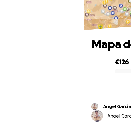
Mapa de
€126
0% complete
Angel Garcia
Angel Garci