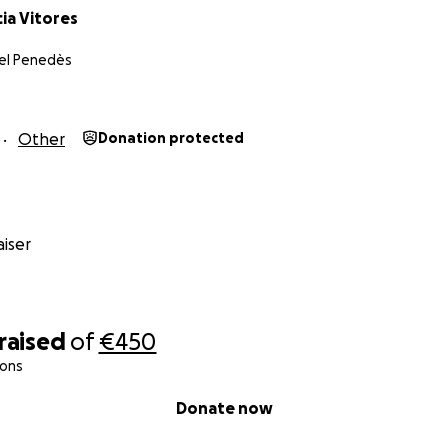
ia Vitores
del Penedès
Other
Donation protected
iser
raised
of
€450
ions
Donate now