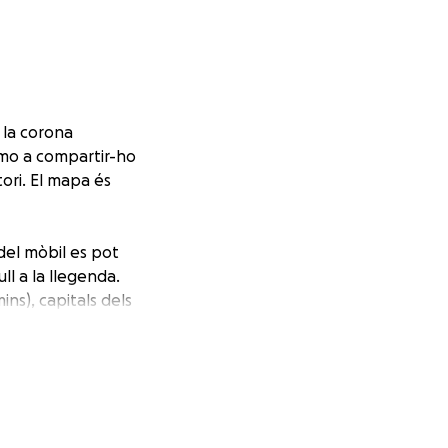
 la corona
imo a compartir-ho
tori. El mapa és
 del mòbil es pot
ll a la llegenda.
ns), capitals dels
 dos anys, el mapa
la pàgina web.
ector del