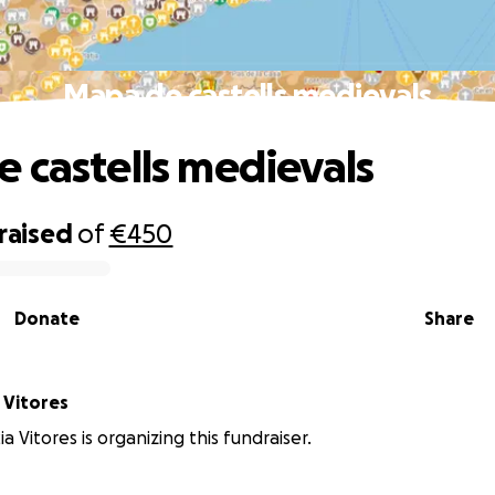
Mapa de castells medievals
 castells medievals
raised
of
€450
Donate
Share
 Vitores
a Vitores is organizing this fundraiser.