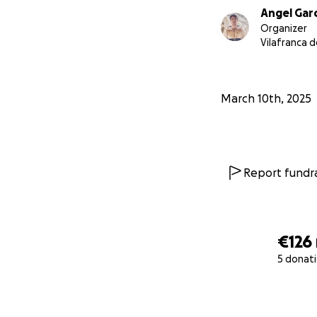
Angel Garc
Organizer
Vilafranca 
March 10th, 2025
Report fundra
€126
5 donat
0% complete