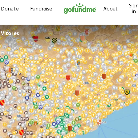
Sig
Skip to content
Donate
Fundraise
About
in
 Vitores