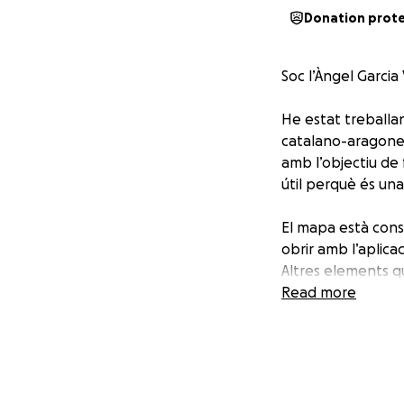
Donation prot
Soc l’Àngel Garcia
He estat treballa
catalano-aragones
amb l’objectiu de f
útil perquè és una 
El mapa està const
obrir amb l’aplica
Altres elements qu
comtats i regnes
Read more
És important dir 
està en constant m
Sobre els orígens