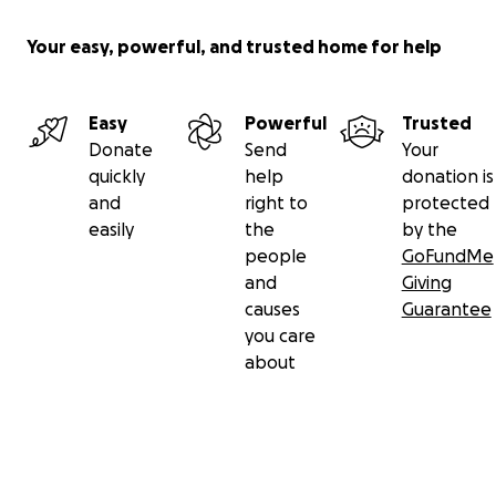
Your easy, powerful, and trusted home for help
Easy
Powerful
Trusted
Donate
Send
Your
quickly
help
donation is
and
right to
protected
easily
the
by the
people
GoFundMe
and
Giving
causes
Guarantee
you care
about