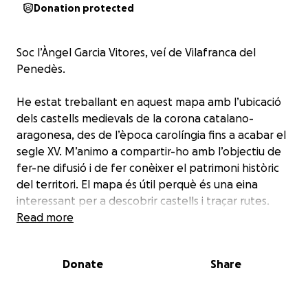
Donation protected
Soc l’Àngel Garcia Vitores, veí de Vilafranca del
Penedès.
He estat treballant en aquest mapa amb l’ubicació
dels castells medievals de la corona catalano-
aragonesa, des de l’època carolíngia fins a acabar el
segle XV. M’animo a compartir-ho amb l’objectiu de
fer-ne difusió i de fer conèixer el patrimoni històric
del territori. El mapa és útil perquè és una eina
interessant per a descobrir castells i traçar rutes.
Read more
El mapa està construït per capes, a l’aplicació
“Mapas de Google Drive”, i des del mòbil es pot obrir
Donate
Share
amb l’aplicació Google Maps. Cada castell té un
símbol i color que es recull a la llegenda. Altres
elements que s’hi poden trobar són: principals vies