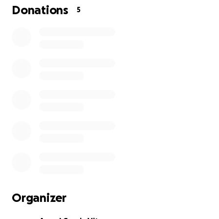
de comunicació (camins), capitals dels comtats i
Donations
5
regnes…
És important dir que, com a projecte personal que
realitzo des de fa gairebé dos anys, el mapa està en
constant millora i revisió. Les fonts bibliogràfiques
són publicades a la pàgina web.
Sobre els orígens d’aquest projecte: tot va
començar perquè treballo en el sector del Transport
i la Logística. Sovint em preguntava quines eren les
rutes terrestres de comerç dins del territori català a
l’Edat mitjana, i vaig buscar informació sobre els
camins medievals.
Ràpidament, vaig veure que al voltant d’aquestes
rutes sempre hi havia algun castell, així que vaig
Organizer
posar-ho tot sobre un mapa per a poder anar a
visitar-los. A poc a poc, he anat ampliant fins a