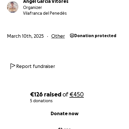
Angel Garcia Vitores
incorporar els regnes d’Aragó, Sardenya, Mallorca i
Organizer
València, entre altres. En un futur, m’agradaria
Vilafranca del Penedès
incorporar els regnes de Sicília i Nàpols.
Estic obert a suggeriments, i sobretot a informació
March 10th, 2025
Other
Donation protected
de castells que hi puguin faltar.
Report fundraiser
€126
raised
of
€450
5 donations
0% complete
Donate now