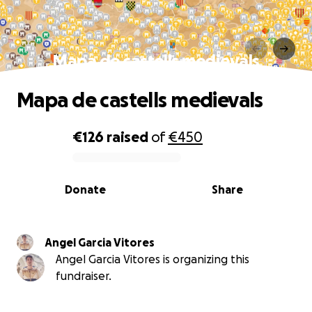
Mapa de castells medievals
Mapa de castells medievals
€126
raised
of
€450
0% complete
Donate
Share
Angel Garcia Vitores
Angel Garcia Vitores is organizing this
fundraiser.