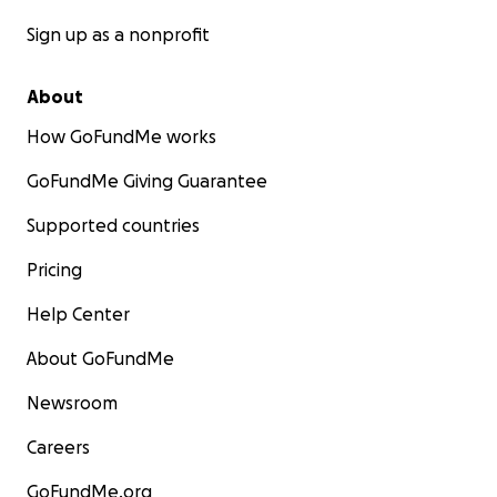
Sign up as a nonprofit
About
How GoFundMe works
GoFundMe Giving Guarantee
Supported countries
Pricing
Help Center
About GoFundMe
Newsroom
Careers
GoFundMe.org