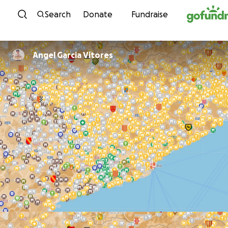
Skip to content
Search
Donate
Fundraise
Angel Garcia Vitores