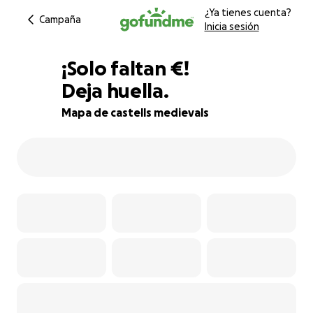
¿Ya tienes cuenta?
Campaña
Inicia sesión
€324
¡Solo faltan
€
!
Deja huella.
28% complete
Mapa de castells medievals