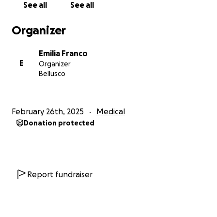
See all
See all
tecnologie, competenze ed attrezzature in Costa
d’Avorio. In Italia è nuovamente seguita
Organizer
dall'Ortopedia Zambelli, per la sua patologia rara e
specifica, tanto rara e difficile da curare che oggi non
Emilia Franco
esiste più nessuno in Italia in grado di continuare il
E
Organizer
prezioso lavoro iniziato da Zambelli, oggi in
Bellusco
pensione. Sono moltissime negli anni, a partire dal
2013 fino ad oggi, le valutazioni fatte da team di
esperti medici ed ortopedici e l’esigenza è sempre
February 26th, 2025
Medical
una: protesi nuove, moderne, confortevoli, che la
Donation protected
aiutino a ridurre il dolore alle anche ed evitino il
gonfiore agli arti inferiori, sempre più violento.
Tutto questo, però, ha un costo: se nel 2016 il prezzo
delle cure e delle protesi ammontava a 25.000€,
oggi nel 2025 la cifra risulta duplicata. Manuella è in
Report fundraiser
contatto con un team di medici in Belgio, che
sarebbero disposti a prendere in carico la sua
situazione clinica e fornirle ciò di cui più ha bisogno: