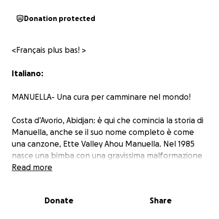
Donation protected
<Français plus bas! >
Italiano:
MANUELLA- Una cura per camminare nel mondo!
Costa d’Avorio, Abidjan: è qui che comincia la storia di
Manuella, anche se il suo nome completo è come
una canzone, Ette Valley Ahou Manuella. Nel 1985
nasce una bimba con una gravissima malformazione
congenita ai due piedi, che la rende invalida. All’età
Read more
di 4 anni Manuella vola in Italia per ricevere le
preziosissime cure del Primario Dott. Quattrini degli
Donate
Share
Ospedali Riuniti di Bergamo: qui inizia la sua storia tra
Africa e Italia. Subisce 36 operazioni, cade tre volte in