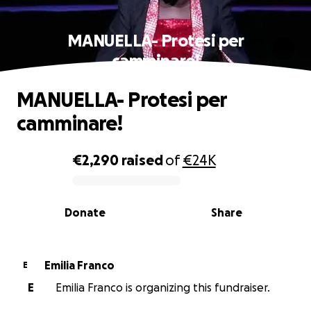
MANUELLA- Protesi per
camminare!
MANUELLA- Protesi per
camminare!
€2,290
raised
of
€24K
0% complete
Donate
Share
Emilia Franco
E
E
Emilia Franco is organizing this fundraiser.