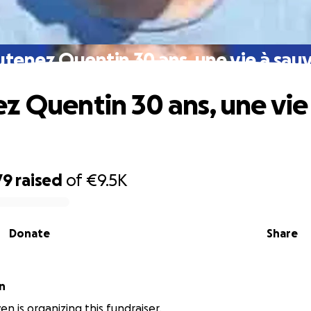
tenez Quentin 30 ans, une vie à sauv
z Quentin 30 ans, une vie
79
raised
of
€9.5K
Donate
Share
n
n is organizing this fundraiser.