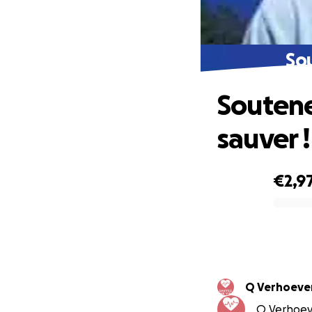
Sou
Soutene
sauver !
€2,9
0% complete
Q Verhoeve
Q Verhoeve