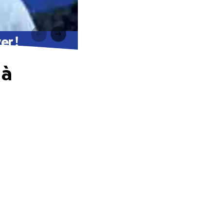
er !
 à