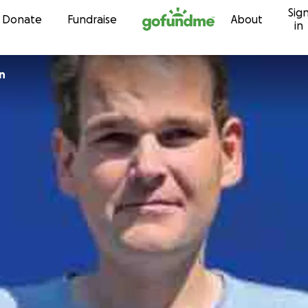
Sig
Skip to content
Donate
Fundraise
About
in
n