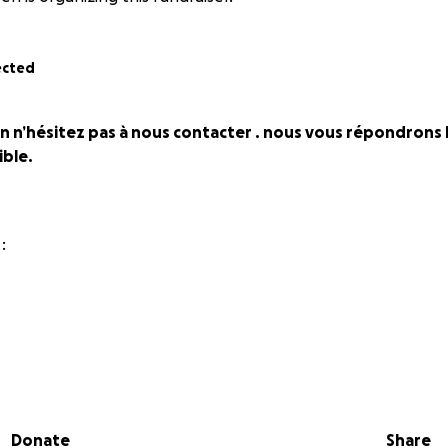
ected
n n’hésitez pas à nous contacter . nous vous répondrons l
ble.
e
:
 dernière chance, sauvons Quentin, 32 ans, condamné à court
ation bénigne au niveau des intestins est programmée. Aprè
Donate
Share