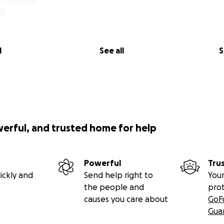
ue aucun médecin n’accepte d’engager sa responsabilité e
suie des dizaines de refus au point de commencer à cherche
ivés.
 se tourner vers l’étranger et le privé qui acceptera de re
l
See all
S
fficile et dangereux, cependant les derniers examens et pris
nt un déclin total au point de lui annoncer qu’il ne lui rest
rattrapage est envisagée en plusieurs interventions, dont l
mpliquée et à très haut risque, mais c’est la dernière chan
ndant, il est entre les mains de professeurs et médecins no
 privés . Cela a un coût énorme à sa chargeque la mutuelle
werful, and trusted home for help
embourse pas non plus en sachant que les séjours seront l
ont très lourds.
rêt, car totalement affaibli et ne sachant plus s’alimenter
Powerful
Tru
vivre, payer ses médicaments, les précédents frais médicau
ickly and
Send help right to
Your
i annonce un montant de 15000/16000€ il lui manque 9500€,
the people and
pro
 et il sera condamné définitivement ! Au delà du facteur financ
causes you care about
GoF
qui exige une prise en charge et une intervention très rapi
Gua