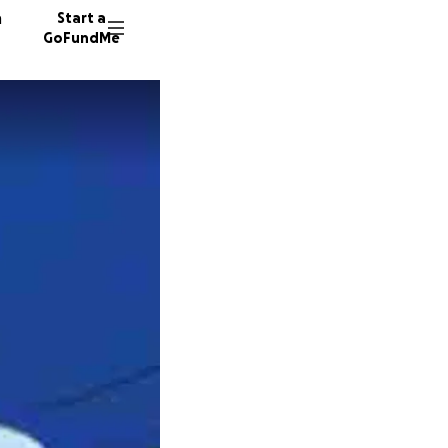
n
Start a
GoFundMe