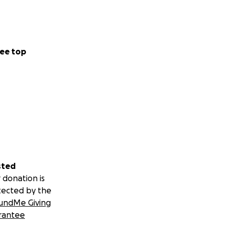
t de reprendre la
r vers l’étranger
lever le défi même
ee top
es de sang
e que 12-18 mois.
a dernière qui
ce de Quentin de
n conventionnés et
 pour
ongs car le pré-
, ses économies
sted
x etc …
 donation is
 sans cet argent
tected by the
ier, il y a aussi
undMe Giving
de.
rantee