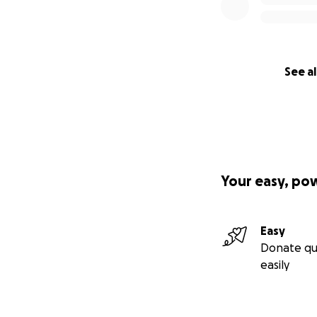
Le problème est q
chose, Quentin es
et les hôpitaux pr
Pour en 2025 enfin
See al
si cela s’avère di
annoncent claireme
Une tentative de 
s’annonce très co
s’en sortir. Cepe
dans des hôpitaux
Your easy, po
indépendants ne r
op et post-op ser
Depuis 3 ans en ar
Easy
ont fondues pour 
Donate qu
aujourd’hui on lu
easily
pas d’intervention
le facteur temps 