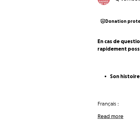
Donation prot
En cas de questio
rapidement possi
Son histoir
Français :
Read more
L’opération de la
En 2021, une opér