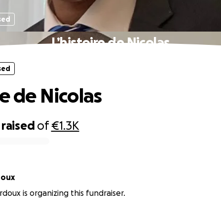
sed
L’histoire de Nicolas
sed
re de Nicolas
raised
of
€1.3K
doux
doux is organizing this fundraiser.