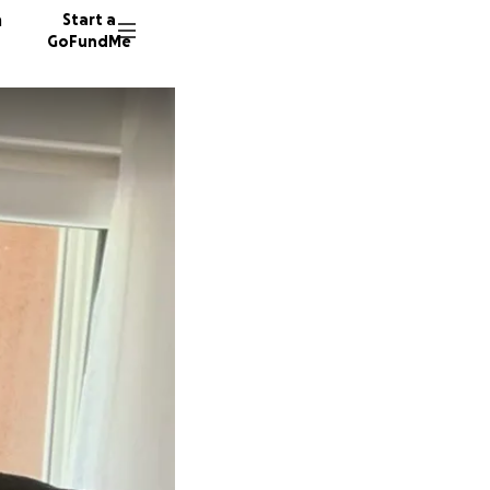
n
Start a
GoFundMe