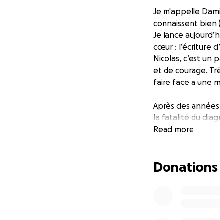
Je m'appelle Dami
connaissent bien )
Je lance aujourd’
cœur : l’écriture 
Nicolas, c’est un 
et de courage. Trè
faire face à une 
Après des années à 
la fatalité du dia
commun et mieux e
Read more
quelque chose de 
Donations
Ce livre veut tém
victoires — parfoi
maladie.
Au fil des pages,