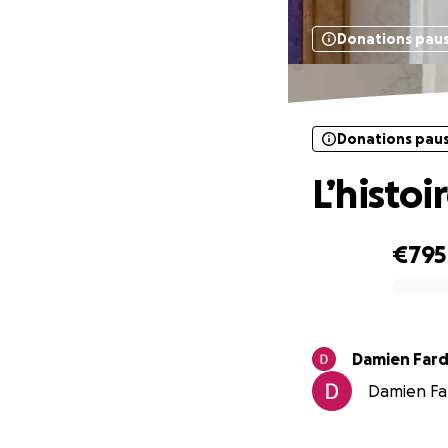
Donations pau
Donations pau
L’histoi
€795
0% complete
Damien Far
Damien Far