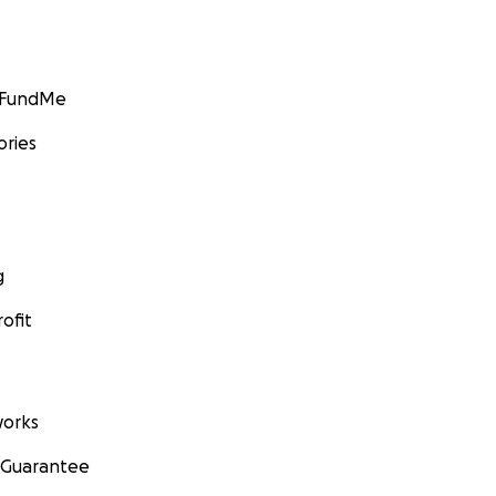
GoFundMe
ories
g
ofit
orks
 Guarantee