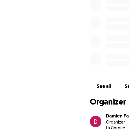
ou qui cherchent l
Ce projet n’est pas
message d’espoir. 
les frais liés à la
Chaque contribut
de Nicolas, l’acc
travers son métie
Aidez-nous à faire 
Merci du fond du 
See all
Se
Organizer
Damien F
Organizer
La Gorgue