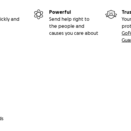
Powerful
Tru
ickly and
Send help right to
Your
the people and
pro
causes you care about
GoF
Gua
ds