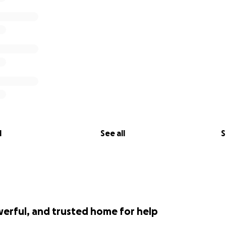
l
See all
S
werful, and trusted home for help