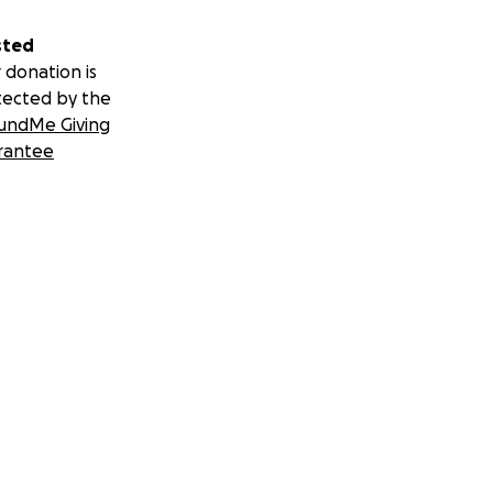
sted
 donation is
tected by the
undMe Giving
rantee