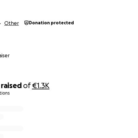
Other
Donation protected
iser
raised
of
€1.3K
tions