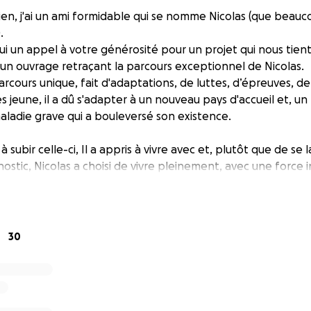
en, j'ai un ami formidable qui se nomme Nicolas (que beauc
.
hui un appel à votre générosité pour un projet qui nous ti
d’un ouvrage retraçant la parcours exceptionnel de Nicolas.
parcours unique, fait d'adaptations, de luttes, d’épreuves, de 
s jeune, il a dû s'adapter à un nouveau pays d'accueil et, un
maladie grave qui a bouleversé son existence.
subir celle-ci, Il a appris à vivre avec et, plutôt que de se l
gnostic, Nicolas a choisi de vivre pleinement, avec une force 
ncore, aujourd’hui il utilise cette expérience négative et 
positif pour accompagner d’autres gens à vivre avec cett
oigner de son parcours de vie qui commence pour lui dès l’e
30
s discrètes, parfois éclatantes — sur les doutes, les limites 
 ce récit, profondément humain, touchera tous ceux qui ont 