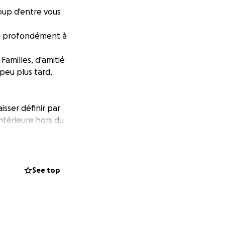
oup d'entre vous
ent profondément à
Familles, d'amitié
 peu plus tard,
aisser définir par
intérieure hors du
la transforme en
e même maladie.
nfance, de ses
See top
imposées par sa
connu l’épreuve,