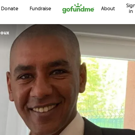
Sig
Skip to content
Donate
Fundraise
About
in
doux